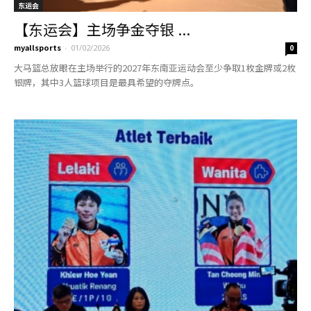
东运会
【东运会】主场争金夺银 ...
myallsports
-
01/02/2026
0
大马篮总放眼在主场举行的2027年东南亚运动会至少争取1枚金牌或2枚
银牌，其中3人篮球项目是最具希望的夺牌点。