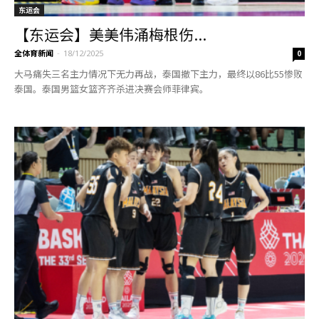
东运会
【东运会】美美伟涌梅根伤...
全体育新闻
-
18/12/2025
0
大马痛失三名主力情况下无力再战，泰国撤下主力，最终以86比55惨败
泰国。泰国男篮女篮齐齐杀进决赛会师菲律宾。