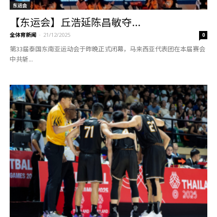
东运会
【东运会】丘浩延陈昌敏夺...
全体育新闻
-
21/12/2025
0
第33届泰国东南亚运动会于昨晚正式闭幕，马来西亚代表团在本届赛会
中共斩...