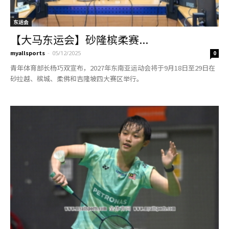
东运会
【大马东运会】砂隆槟柔赛...
myallsports
-
05/12/2025
0
青年体育部长杨巧双宣布，2027年东南亚运动会将于9月18日至29日在
砂拉越、槟城、柔佛和吉隆坡四大赛区举行。