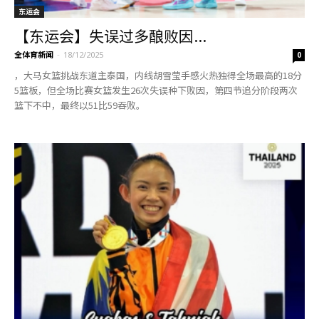
东运会
【东运会】失误过多酿败因...
全体育新闻
-
18/12/2025
0
，大马女篮挑战东道主泰国，内线胡雪莹手感火热独得全场最高的18分
5篮板，但全场比赛女篮发生26次失误种下败因，第四节追分阶段两次
篮下不中，最终以51比59吞败。