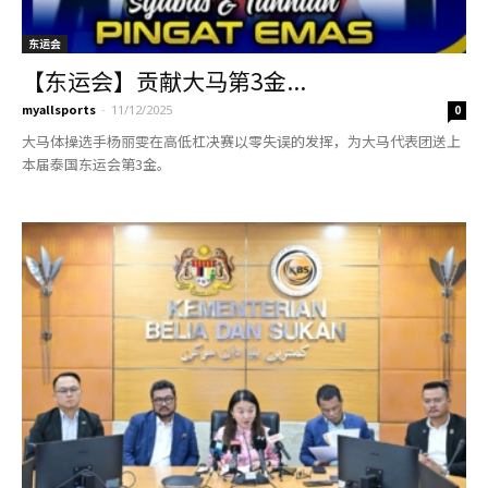
东运会
【东运会】贡献大马第3金...
myallsports
-
11/12/2025
0
大马体操选手杨丽雯在高低杠决赛以零失误的发挥，为大马代表团送上
本届泰国东运会第3金。