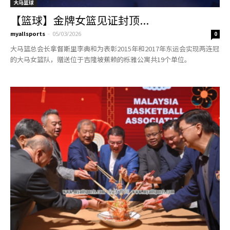
大马篮球
【篮球】金牌女篮见证封顶...
myallsports
-
05/03/2026
0
大马篮总会长拿督斯里李典和为表彰2015年和2017年东运会实现两连冠
的大马女篮队，赠送位于吉隆坡蕉赖的栎雅公寓共19个单位。