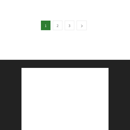
1
2
3