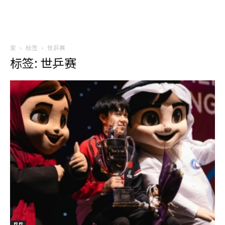
家
标签
世乒赛
标签: 世乒赛
乒乓