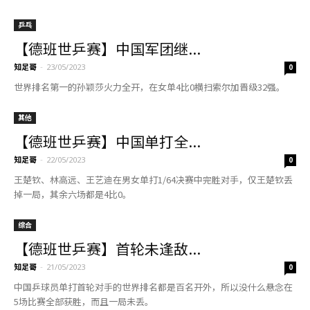
乒乓
【德班世乒赛】中国军团继...
知足哥
-
23/05/2023
0
世界排名第一的孙颖莎火力全开，在女单4比0横扫索尔加晋级32强。
其他
【德班世乒赛】中国单打全...
知足哥
-
22/05/2023
0
王楚钦、林高远、王艺迪在男女单打1/64决赛中完胜对手，仅王楚钦丢
掉一局，其余六场都是4比0。
综合
【德班世乒赛】首轮未逢敌...
知足哥
-
21/05/2023
0
中国乒球员单打首轮对手的世界排名都是百名开外，所以没什么悬念在
5场比赛全部获胜，而且一局未丢。