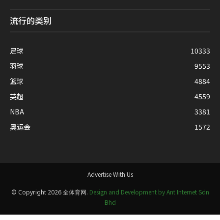
流行的类别
足球
10333
羽球
9553
篮球
4884
英超
4559
NBA
3381
奥运会
1572
Advertise With Us
Design and Development by Ant Internet Sdn
© Copyright 2026 全体育网.
Bhd