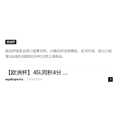
全体育网 myallsports 为您带来第一手多元化和全方位的优质原
创体育新闻资讯！
联系我们:
[media@myallsports.com]
关注我们