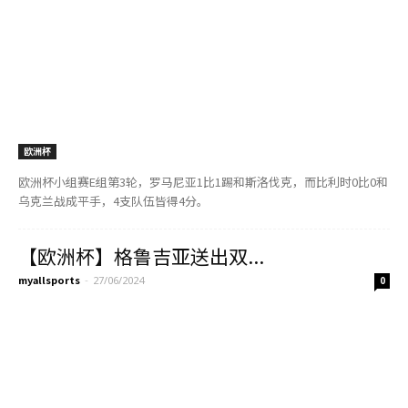
流行的类别
足球
10333
羽球
9557
篮球
4884
英超
4559
NBA
3381
奥运会
1572
Advertise With Us
Design and Development by Ant Internet Sdn
© Copyright 2026 全体育网.
Bhd