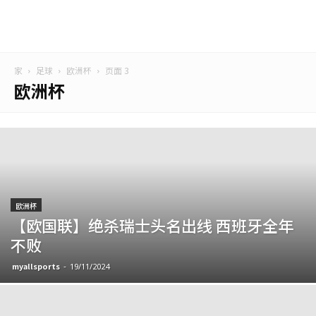
家
足球
欧洲杯
页面 3
欧洲杯
欧洲杯
【欧国联】绝杀瑞士头名出线 西班牙全年
不败
myallsports
-
19/11/2024