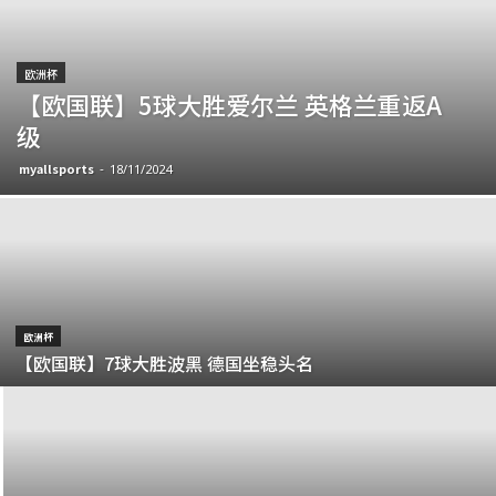
欧洲杯
【欧国联】5球大胜爱尔兰 英格兰重返A
级
myallsports
-
18/11/2024
欧洲杯
【欧国联】7球大胜波黑 德国坐稳头名