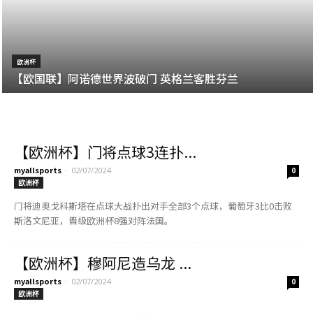
欧洲杯
【欧国联】阿诺德世界波破门 英格兰客胜芬兰
【欧洲杯】门将点球3连扑...
myallsports
-
02/07/2024
0
欧洲杯
门将迪奥戈科斯塔在点球大战扑出对手全部3个点球，葡萄牙3比0击败
斯洛文尼亚，晋级欧洲杯8强对阵法国。
【欧洲杯】穆阿尼造乌龙 ...
myallsports
-
02/07/2024
0
欧洲杯