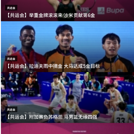
共运会
【共运会】举重金牌滚滚来 沙米贡献第6金
共运会
【共运会】拉迪夫雨中摘金 大马达成5金目标
共运会
【共运会】附加赛负苏格兰 马男篮无缘四强