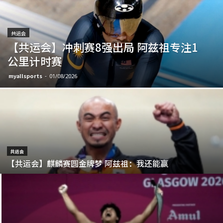
共运会
【共运会】冲刺赛8强出局 阿兹祖专注1
公里计时赛
myallsports
-
01/08/2026
共运会
【共运会】麒麟赛圆金牌梦 阿兹祖：我还能赢