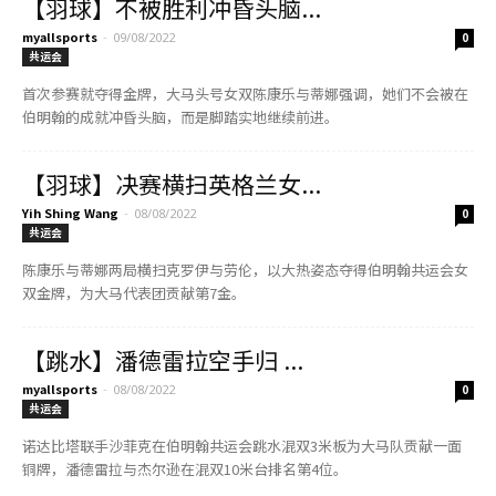
【羽球】不被胜利冲昏头脑...
myallsports
-
09/08/2022
0
共运会
首次参赛就夺得金牌，大马头号女双陈康乐与蒂娜强调，她们不会被在
伯明翰的成就冲昏头脑，而是脚踏实地继续前进。
【羽球】决赛横扫英格兰女...
Yih Shing Wang
-
08/08/2022
0
共运会
陈康乐与蒂娜两局横扫克罗伊与劳伦，以大热姿态夺得伯明翰共运会女
双金牌，为大马代表团贡献第7金。
【跳水】潘德雷拉空手归 ...
myallsports
-
08/08/2022
0
共运会
诺达比塔联手沙菲克在伯明翰共运会跳水混双3米板为大马队贡献一面
铜牌，潘德雷拉与杰尔逊在混双10米台排名第4位。