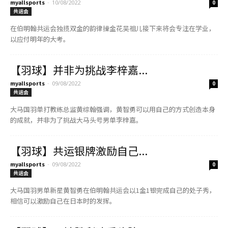
myallsports
-
10/08/2022
0
共运会
在伯明翰共运会独揽双金的韵律操金花吴祖儿接下来将会专注在学业，
以应付明年的大考。
【羽球】并非为挑战李梓嘉...
myallsports
-
09/08/2022
0
共运会
大马国羽单打教练总监黄综翰强调，黄智勇可以用自己的方式创造本身
的成就，并非为了挑战大马头号男单李梓嘉。
【羽球】共运银牌激励自己...
myallsports
-
09/08/2022
0
共运会
大马国羽男单新星黄智勇在伯明翰共运会以1金1银完成自己的处子秀，
相信可以激励自己在日本时的发挥。