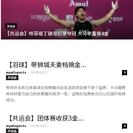
共运会
【共运会】哈菲祖丁破双纪录夺冠 大马举重第4金
【羽球】带狮城夫妻档摘金...
myallsports
-
16/08/2022
0
共运会
带领许永凯与陈薇涵在伯明翰共运会混双项目摘下首个金牌，大马籍教
练林妤夏为自己的执教履历再添一笔，证明女性教练也可以在国外取得
成功。
【共运会】团体赛收获3金...
myallsports
-
16/08/2022
0
共运会