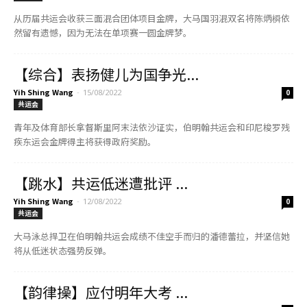
从历届共运会收获三面混合团体项目金牌，大马国羽混双名将陈炳橓依
然留有遗憾，因为无法在单项赛一圆金牌梦。
【综合】表扬健儿为国争光...
Yih Shing Wang
-
15/08/2022
0
共运会
青年及体育部长拿督斯里阿末法依沙证实，伯明翰共运会和印尼梭罗残
疾东运会金牌得主将获得政府奖励。
【跳水】共运低迷遭批评 ...
Yih Shing Wang
-
12/08/2022
0
共运会
大马泳总捍卫在伯明翰共运会成绩不佳空手而归的潘德蕾拉，并坚信她
将从低迷状态强势反弹。
【韵律操】应付明年大考 ...