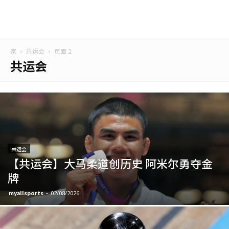
家
共运会
页面 2
共运会
共运会
【共运会】大马柔道创历史 阿米尔勇夺金
牌
myallsports
-
02/08/2026