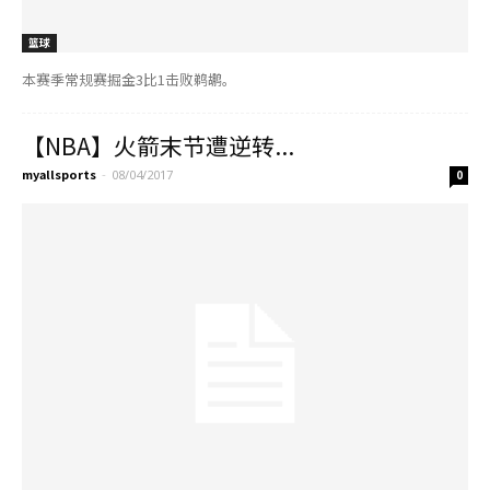
篮球
本赛季常规赛掘金3比1击败鹈鹕。
【NBA】火箭末节遭逆转...
myallsports
-
08/04/2017
0