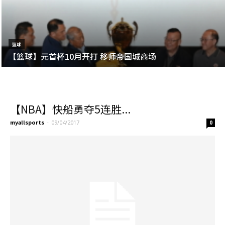
篮球
【篮球】元首杯10月开打 移师帝国城商场
【NBA】快船勇夺5连胜...
myallsports
-
09/04/2017
0