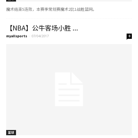
魔术结束5连败，本赛季常规赛魔术2比1战胜篮网。
【NBA】公牛客场小胜 ...
myallsports
-
07/04/2017
0
篮球