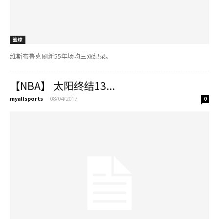
篮球
维斯布鲁克刷新55年场均三双纪录。
【NBA】 太阳终结13...
myallsports
-
08/04/2017
0