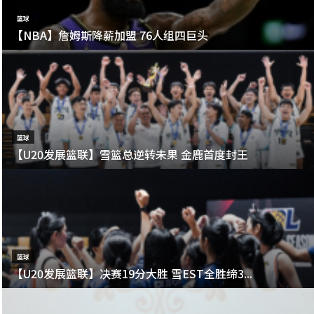
篮球
【NBA】詹姆斯降薪加盟 76人组四巨头
篮球
【U20发展篮联】雪篮总逆转未果 金鹿首度封王
篮球
【U20发展篮联】决赛19分大胜 雪EST全胜缔3...