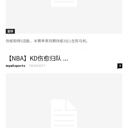
篮球
快船取得5连胜，本赛季常规赛快船3比1击败马刺。
【NBA】KD伤愈归队 ...
myallsports
-
09/04/2017
0