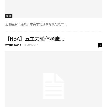
篮球
太阳结束13连败，本赛季常规赛两队战成2平。
【NBA】五主力轮休老鹰...
myallsports
-
08/04/2017
0