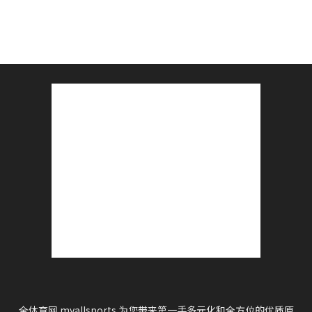
全体育网 myallsports 为您带来第一手多元化和全方位的优质原