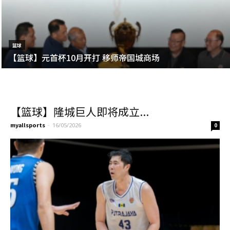
篮球
【篮球】元首杯10月开打 移师帝国城商场
【篮球】隆城巨人即将成立...
myallsports
-
16/05/2026
0