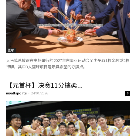
篮球
大马篮总放眼在主场举行的2027年东南亚运动会至少争取1枚金牌或2枚
银牌，其中3人篮球项目是最具希望的夺牌点。
【元首杯】决赛11分擒柔...
myallsports
-
24/01/2026
0