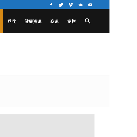
乒乓
健康资讯
商讯
专栏