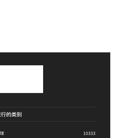
流行的类别
球
10333