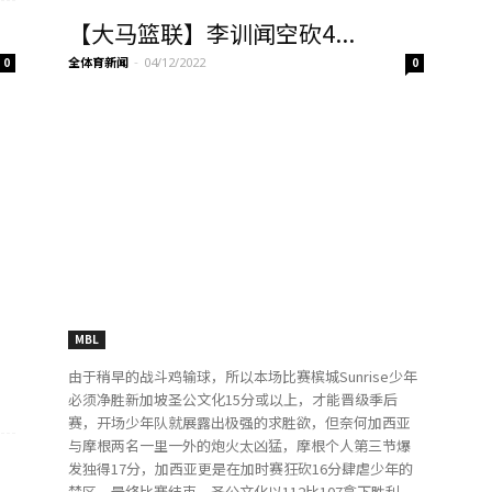
【大马篮联】李训闻空砍4...
全体育新闻
-
0
04/12/2022
0
MBL
，
由于稍早的战斗鸡输球，所以本场比赛槟城Sunrise少年
必须净胜新加坡圣公文化15分或以上，才能晋级季后
赛，开场少年队就展露出极强的求胜欲，但奈何加西亚
与摩根两名一里一外的炮火太凶猛，摩根个人第三节爆
发独得17分，加西亚更是在加时赛狂砍16分肆虐少年的
禁区，最终比赛结束，圣公文化以112比107拿下胜利。