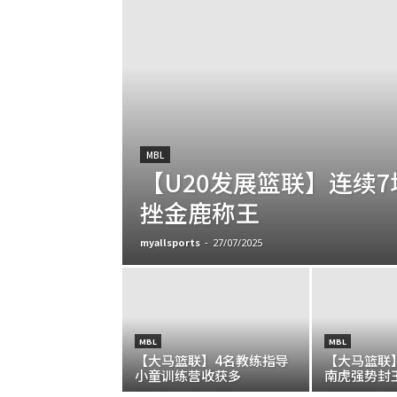
MBL
【U20发展篮联】连续7
挫金鹿称王
myallsports
-
27/07/2025
MBL
MBL
【大马篮联】4名教练指导
【大马篮联
小童训练营收获多
南虎强势封