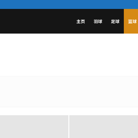
主页
羽球
足球
篮球