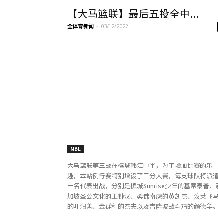
【大马篮联】最后五投全中...
全体育新闻
-
03/12/2022
MBL
大马篮联第三战在槟城韩江中学，为了增加比赛的乐
趣，本站例行赛特别增设了三分大赛，每支球队将派
一名代表出战，分别是槟城Sunrise少年的基蒂泰普、
加坡圣公文化的王钟汉、柔佛南虎的黄凯杰、汶莱飞
的叶润善、金群利的杰夫以及吉隆坡战斗鸡的颜德华