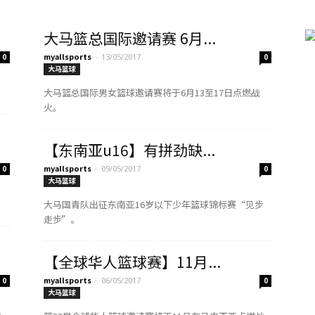
大马篮总国际邀请赛 6月...
myallsports
-
0
13/05/2017
0
大马篮球
。
大马篮总国际男女篮球邀请赛将于6月13至17日点燃战
火。
【东南亚u16】有拼劲缺...
myallsports
-
0
09/05/2017
0
大马篮球
大马国青队出征东南亚16岁以下少年篮球锦标赛“见步
走步”。
【全球华人篮球赛】11月...
myallsports
-
0
06/05/2017
0
大马篮球