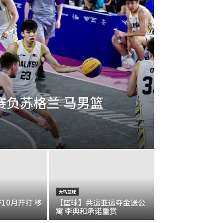
赛负苏格兰 马男篮
大马篮球
10月开打 移
【篮球】共运亚运夺金送公
寓 李典和承诺重赏