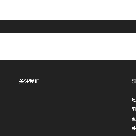
关注我们
全
足
羽
篮
英