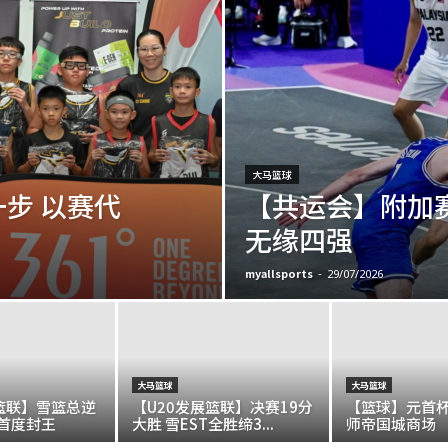
大马篮球
步 以赛代
【共运会】附加
无缘四强
myallsports
-
29/07/2026
大马篮球
大马篮球
展篮联】雪篮总逆
【U20发展篮联】决赛19分
【篮球】元首杯
鹿首度封王
大胜 雪EST全胜缔3...
师帝国城商场