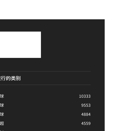
流行的类别
球
10333
球
9553
球
4884
超
4559