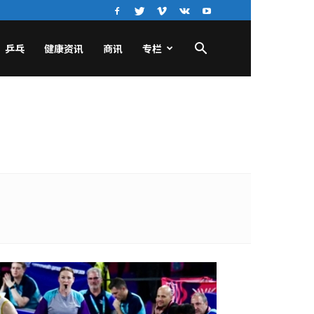
乒乓
健康资讯
商讯
专栏