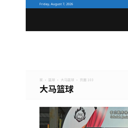
Friday, August 7, 2026
全
体
育
家
篮球
大马篮球
页面 103
大马篮球
网