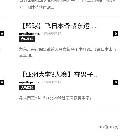
这
第33届全球华人篮球邀请赛将于11月在马来西亚点燃战
火，预计将获得20...
【篮球】飞日本备战东运 ...
myallsports
-
0
03/05/2017
0
大马篮球
标
为东运进行保金战的大马女篮将于本月8日飞往日本山形
县集训。
【亚洲大学3人赛】夺男子...
myallsports
-
0
16/04/2017
0
大马篮球
马来西亚A队以21比20险胜泰国获得季军。
103的103页