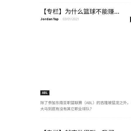
【专栏】为什么篮球不能赚...
Jordan Yap
-
03/01/2021
ABL
除了参加东南亚职篮联赛（ABL）的吉隆坡猛龙之外，
大马到底有没有其它职业球队？