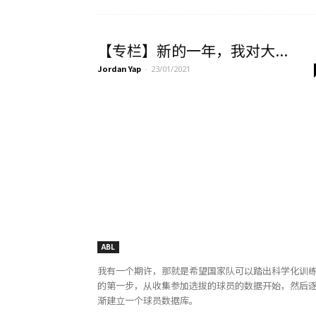
【专栏】新的一年，我对大...
Jordan Yap
-
23/01/2021
ABL
我有一个期许，那就是希望国家队可以踏出科学化训
的第一步，从收集参加选拔的球员的数据开始，然后
渐建立一个球员数据库。