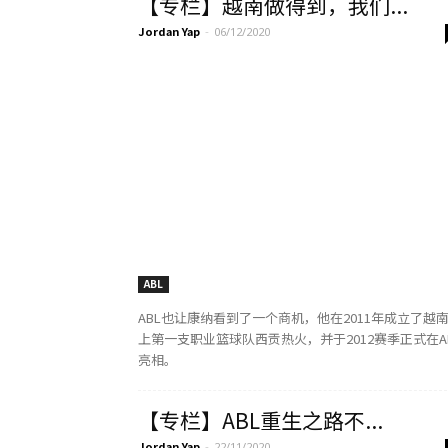
【专栏】越南做得到，我们...
Jordan Yap
-
06/12/2020
ABL
ABL也让康纳看到了一个商机，他在2011年成立了越
上第一支职业篮球队西贡热火，并于2012赛季正式在A
亮相。
【专栏】ABL重生之路不...
Jordan Yap
-
22/11/2020