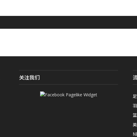
关注我们
全
足
羽
篮
英
N