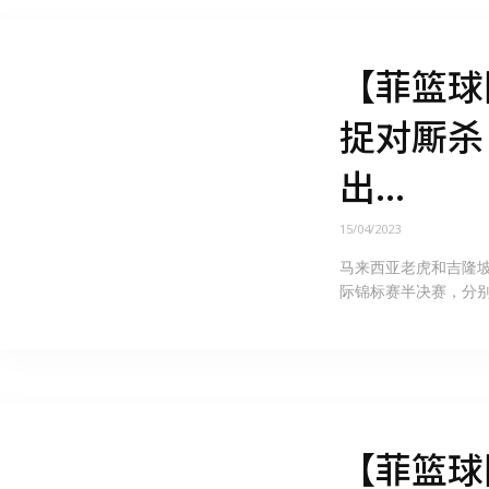
【菲篮球
捉对厮杀
出...
15/04/2023
马来西亚老虎和吉隆
际锦标赛半决赛，分别
【菲篮球