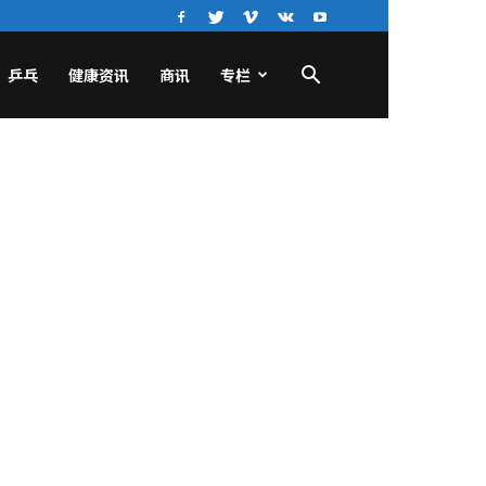
乒乓
健康资讯
商讯
专栏