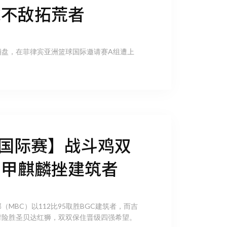
虎不敌拓荒者
崩盘，在菲律宾亚洲篮球国际邀请赛A组遭上
国际赛】战斗鸡双
 甲麒麟挫建筑者
MBC）以112比95取胜BGC建筑者，而吉
时险胜圣贝达红狮，双双保住晋级四强希望。