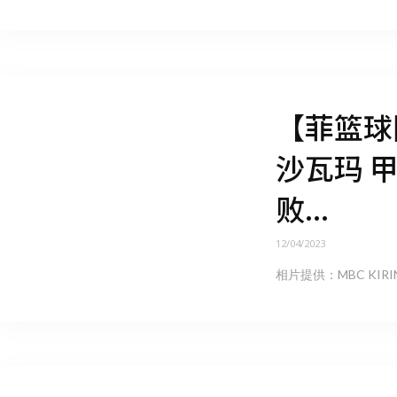
【菲篮球
沙瓦玛 
败...
12/04/2023