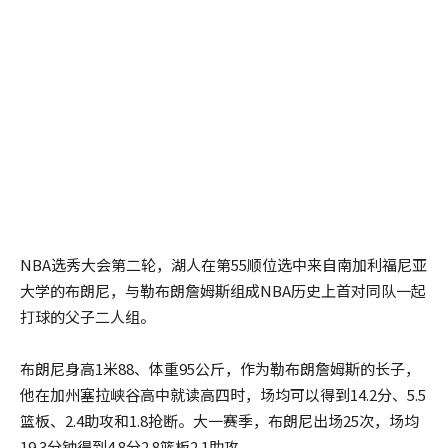
NBA选秀大会第二轮，湖人在第55顺位选中来自南加利福尼亚
大学的布朗尼，与勒布朗詹姆斯组成NBA历史上首对同队一起
打球的父子二人组。
布朗尼身高1米88、体重95公斤，作为勒布朗詹姆斯的长子，
他在加州塞拉峡谷高中就读高四时，场均可以得到14.2分、5.5
篮板、2.4助攻和1.8抢断。大一赛季，布朗尼出场25次，场均
19.3分钟得到4.8分2.8篮板2.1助攻。