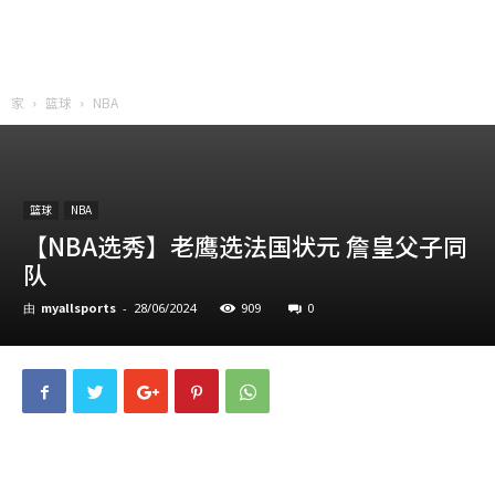
家
篮球
NBA
篮球
NBA
【NBA选秀】老鹰选法国状元 詹皇父子同
队
myallsports
909
0
由
-
28/06/2024