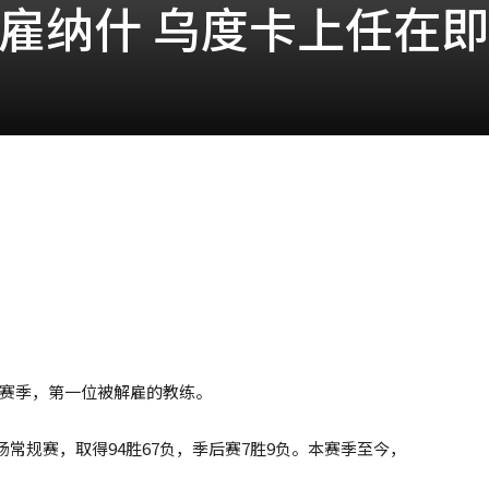
解雇纳什 乌度卡上任在即
23赛季，第一位被解雇的教练。
1场常规赛，取得94胜67负，季后赛7胜9负。本赛季至今，