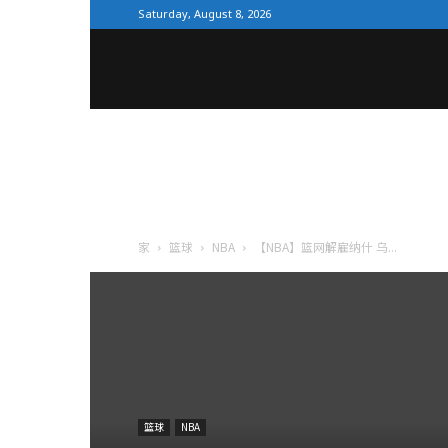
Saturday, August 8, 2026
全
体
育
家
篮球
NBA
【NBA】篮网解雇纳什 乌...
网
篮球
NBA