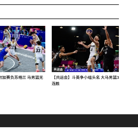
共运会
附加赛负苏格兰 马男篮无
【共运会】斗英争小组头名 大马男篮3
连胜