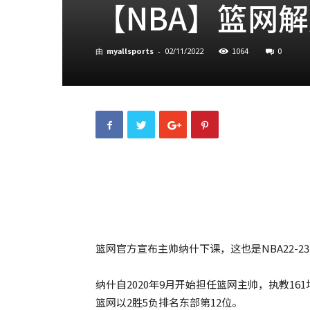
【NBA】篮网
myallsports
1064
0
由
-
02/11/2022
篮网官方宣布主帅纳什下课，这也是NBA22-
纳什自2020年9月开始担任篮网主帅，执教16
篮网以2胜5负排名东部第12位。