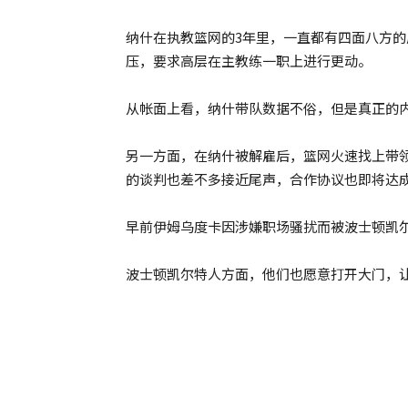
纳什在执教篮网的3年里，一直都有四面八方
压，要求高层在主教练一职上进行更动。
从帐面上看，纳什带队数据不俗，但是真正的
另一方面，在纳什被解雇后，篮网火速找上带
的谈判也差不多接近尾声，合作协议也即将达
早前伊姆乌度卡因涉嫌职场骚扰而被波士顿凯
波士顿凯尔特人方面，他们也愿意打开大门，