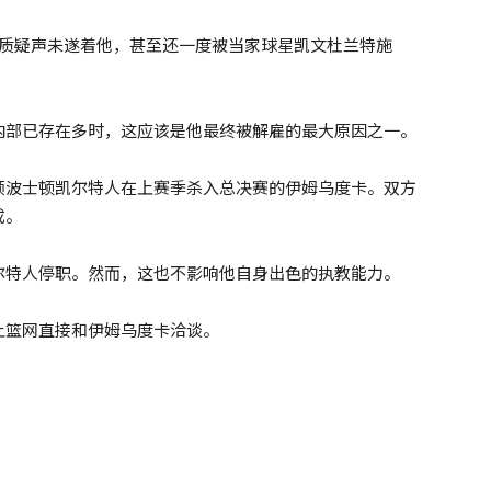
的质疑声未遂着他，甚至还一度被当家球星凯文杜兰特施
内部已存在多时，这应该是他最终被解雇的最大原因之一。
领波士顿凯尔特人在上赛季杀入总决赛的伊姆乌度卡。双方
成。
尔特人停职。然而，这也不影响他自身出色的执教能力。
让篮网直接和伊姆乌度卡洽谈。