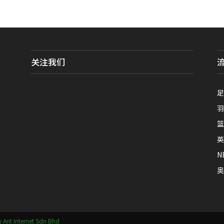
关注我们
全
足
羽
篮
英
N
奥
 Ant Internet Sdn Bhd