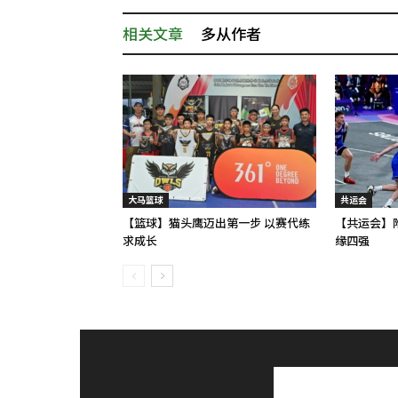
相关文章
多从作者
大马篮球
共运会
【篮球】猫头鹰迈出第一步 以赛代练
【共运会】
求成长
缘四强