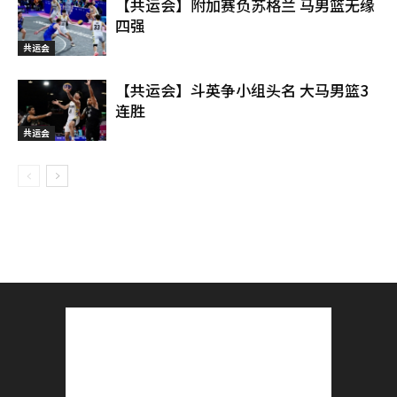
【共运会】附加赛负苏格兰 马男篮无缘
四强
共运会
【共运会】斗英争小组头名 大马男篮3
连胜
共运会