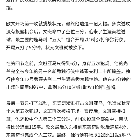
据。
欧文开场第一攻就挑战状元，最终他遭遇一记大帽。多次进攻
没有投篮机会后，文班命中了空位三分，迎来了生涯首粒进
球，最主要的是马刺“五大”组合开局以16比7打停独行侠。
开局只打了5分钟，状元文班就被换下。
在第四节之前，文班亚马只得到6分，身背五次犯规。他的光
芒完全被今年的另一名新秀独行侠中锋莱夫利二十所掩盖。独
行侠今年12号秀莱夫利二世生涯首秀表现惊艳。他在30分钟的
出场时间里8投7中，拿到16分10篮板1助攻1抢断1盖帽。
最后一节只打了26秒，东契奇精准打击文班亚马，他造成状元
个人第五次犯规，文班再次被换下场。暂停后，文班空接扣
篮，他还投中个人第三个三分球，前4次投篮全部命中，带队
将比分追至115平。欧文最后关头接到东契奇助攻后连拿4分，
东契奇也完成个人三双。最终，独行侠客场以126比119战胜马