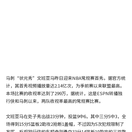
马刺“状元秀”文班亚马昨日迎来NBA常规赛首秀。据官方统
计，其首秀视频播放量达2.14亿次，为季前赛以来联盟最高。
本场比赛的收视率达到了299万，据统计，这是ESPN转播独
行侠和马刺以来，两队收视率最高的常规赛比赛。
文班亚马在处子秀出战23分钟，投篮9中6，其中三分5中3，全
场得到15分5篮板2助攻2抢断1盖帽，不过因为5次犯规限制了
发挥。反观独行侠的东契奇则勇夺33分14篮板10助攻的三双数