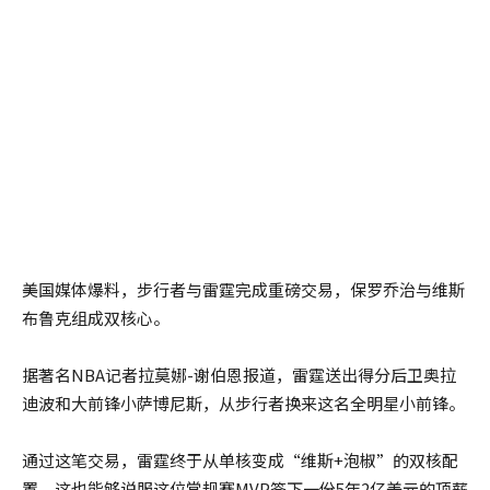
美国媒体爆料，步行者与雷霆完成重磅交易，保罗乔治与维斯
布鲁克组成双核心。
据著名NBA记者拉莫娜-谢伯恩报道，雷霆送出得分后卫奥拉
迪波和大前锋小萨博尼斯，从步行者换来这名全明星小前锋。
通过这笔交易，雷霆终于从单核变成“维斯+泡椒”的双核配
置，这也能够说服这位常规赛MVP签下一份5年2亿美元的顶薪