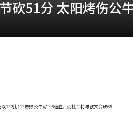
节砍51分 太阳烤伤公
132比113击败公牛写下6连胜，而杜兰特与欧文合砍66