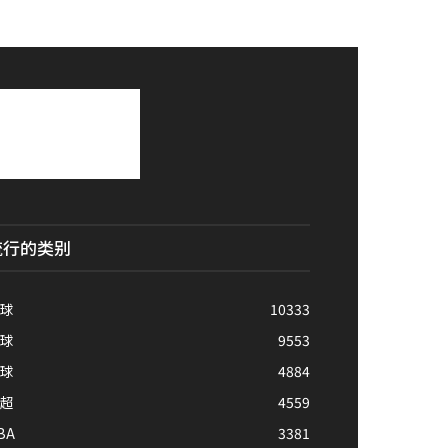
流行的类别
球
10333
球
9553
球
4884
超
4559
BA
3381