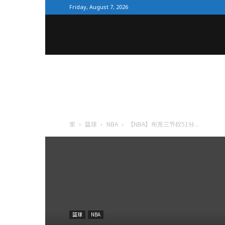
Friday, August 7, 2026
全
体
育
家
篮球
NBA
【NBA】布克三节砍51分...
网
篮球
NBA