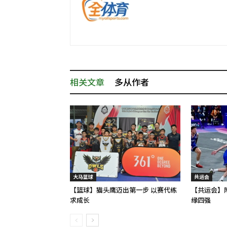
相关文章
多从作者
大马篮球
共运会
【篮球】猫头鹰迈出第一步 以赛代练
【共运会】
求成长
缘四强