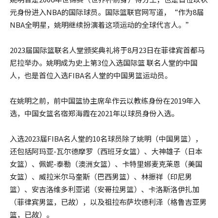
元身份进入NBA的国际球员。国际篮联官网写道，“作为8届
NBA全明星，姚明继续扮演着这项运动的全球代言人。”
2023届国际篮联名人堂颁奖典礼将于8月23日在菲律宾首都马
尼拉举办。姚明成为史上第3位入选国际篮 联名人堂的中国
人，也是首位入选FIBA名人堂的中国男篮运动员。
在姚明之前，前中国篮协主席牟作云以教练身份在2019年入
选，中国女篮名宿郑海霞在2021年以球员身份入选。
入选2023届FIBA名人堂的10名球员除了姚明（中国男篮），
还包括阿玛亚-瓦尔德摩罗（西班牙女篮）、大神雄子（日本
女篮）、佩妮-泰勒（澳洲女篮）、卡特里娜麦克莱恩（美国
女篮）、威拉米尔马奎斯（巴西男篮）、林振祥（印尼男
篮）、安吉洛维多利亚诺（安哥拉男篮）、卡洛斯洛伊扎加
（菲律宾男篮，已故），以及祖拉布萨坎德利泽（格鲁吉亚男
篮，已故）。