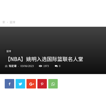
家
篮球
篮球
【NBA】姚明入选国际篮联名人堂
知足哥
1973
0
由
-
03/06/2023