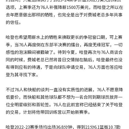
选项，上赛季还为76人补强降薪1500万美元，而哈登之所以在
去年愿意做出那样的牺牲，也完全是出于对费城老总多年共事
的信任。
哈登也希望用薪水上的牺牲来换取更长的争冠窗口期，可上赛
季，当76人再度倒在东部半决赛的擂台，再度无缘冠军，一切
感性的泡沫瞬间被戳破了。待到今夏，哈登再次与76人商谈合
同的时候，费城老总已然将昔日交情抛在脑后，哈登最终也没
有得到应有的待遇，于是向球队申请交易，76人方面也答应哈
登为其寻找下家。
不过76人和快船的谈判一直没有实质性的进展，76人不愿意降
低要价，而快船和其他球队都不想为一名合同到期球员放弃一
位全明星级别和首轮签。76人在此前宣称已经结束了关于哈登
的交易，计划将他带回训练营以开始新赛季。
哈登2022-23赛季场均出场36.8分钟，得到21分6.1篮板10.7助