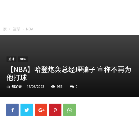
家
篮球
NBA
篮球
NBA
【NBA】哈登炮轰总经理骗子 宣称不再为
他打球
知足哥
958
0
由
-
15/08/2023