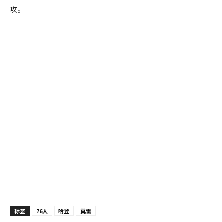
攻。
标签
76人
哈登
莫雷