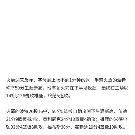
火箭迎来反弹，字母哥上场不到1分钟伤退，手感火热的波特
砍下50分生涯新高，他率领火箭在下半场反超，最终在主场以
143比136击败雄鹿，终结5连败。
火箭的波特26投16中，50分5篮板11助攻创下生涯新高、伍德
31分9篮板4助攻、奥利尼克24分13篮板4助攻；雄鹿的米德尔
顿33分4篮板8助攻、福布斯30分、霍勒迪29分4篮板10助攻。