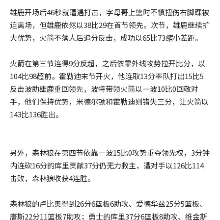
雄鹿开场后46秒就遭遇打击，字母哥上篮时不慎扭伤右脚踝被
迫离场，但雄鹿依然以38比29在首节领先。次节，雄鹿继续扩
大优势，火箭不落人后追分反击，成功以65比73缩小差距。
火箭在第三节连得9分反超，之后依靠外线攻势拉开比分，以
104比98超前。霍勒迪末节开火，他连取13分率队打出15比5
反击波助雄鹿重回领先，波特带领火箭以一波10比0回敬对
手，他们保持优势，米德尔顿和霍勒迪则错失三分，让火箭以
143比136胜出。
另外，森林狼在第四节依靠一波15比0攻势重夺领先权，3分钟
内连砍16分的库里贡献37分仍无力救主，遭对手以126比114
击败，森林狼收获4连胜。
森林狼的卢比奥得到26分6篮板6助攻、爱德华兹25分5篮板、
唐斯22分11篮板7助攻；勇士的库里37分6篮板8助攻、维金斯