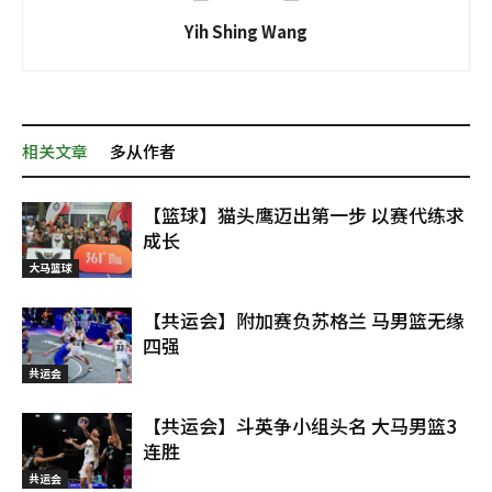
Yih Shing Wang
相关文章
多从作者
【篮球】猫头鹰迈出第一步 以赛代练求
成长
大马篮球
【共运会】附加赛负苏格兰 马男篮无缘
四强
共运会
【共运会】斗英争小组头名 大马男篮3
连胜
共运会