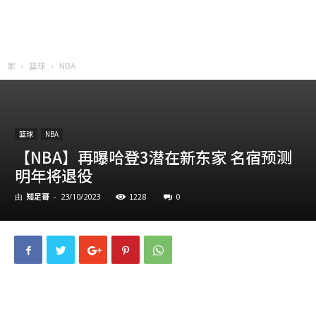
家
篮球
NBA
篮球
NBA
【NBA】再曝哈登3潜在新东家 名宿预测
明年将退役
知足哥
1228
0
由
-
23/10/2023