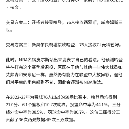
·拉文。
交易方案二：开拓者接受哈登；76人接收西蒙斯，威廉姆斯三
世。
交易方案三：新奥尔良鹈鹕接收哈登；76人接收CJ麦科勒姆。
此时，NBA名宿皮尔斯站出来发表了自己的看法。他预测哈登
将在打完这个赛季后退役，原因在于他与其他一些伟大球员如
艾弗森和安东尼一样，虽然仍有能力在联盟中大放异彩，但他
们对平庸的角色感到不甘，因此会逐渐被NBA淘汰。
在2022-23年为费城76人出战的58场比赛中，哈登场均得到
21.0分、6.1个篮板和10.7次助攻，投篮命中率为44.1%，三分
线外命中率为38.5%，罚球命中率为86.7%。这位三届得分王
贡献了36次两双数据和5次三双数据。