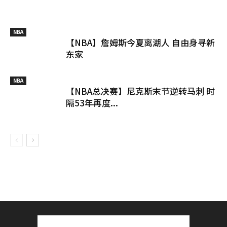
NBA
【NBA】詹姆斯今夏离湖人 自由身寻新
东家
NBA
【NBA总决赛】尼克斯末节逆转马刺 时
隔53年再度...