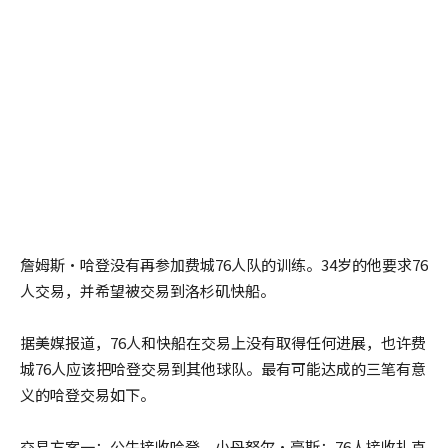
詹姆斯·哈登没有再参加费城76人队的训练。34岁的他要求76
人交易，并希望被交易到洛杉矶快船。
据美媒报道，76人和快船在交易上没有取得任何进展，也许费
城76人应该把哈登交易到其他球队。最有可能达成的三笔有意
义的哈登交易如下。
交易方案一：公牛接收哈登，小丹努尔·豪斯；76人接收扎克