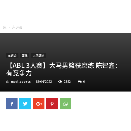
家
东运会
东运会
篮球
大马篮球
【ABL 3人赛】大马男篮获磨练 陈智鑫：
有竞争力
myallsports
2382
0
由
-
18/04/2022