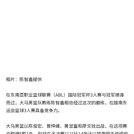
相片：陈智鑫提供
在东南亚职业篮球联赛（ABL）国际冠军杯3人赛与冠军擦身
而过，大马男篮队教练陈智鑫相信经过这次的磨练，在越南东
运会篮球3人赛具备竞争力。
大马男篮以陈俊宏、曾梓峰、黄显富和廖文铨出战，在这项赛
会取得5胜1负，包括在半决赛以21比14淘汰以越南国手组成的