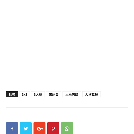
标签
3x3
3人赛
东运会
大马男篮
大马篮球