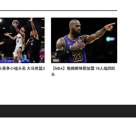
NBA
斗英争小组头名 大马男篮3
【NBA】詹姆斯降薪加盟 76人组四巨
头