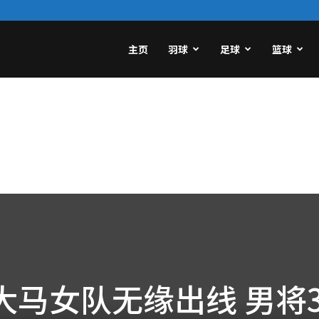
主页
羽球
足球
篮球
】大马女队无缘出线 男将