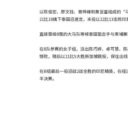
以陈俊宏、廖文铨、曾梓峰和黄显富组成的“马
21比18擒下泰国迅速龙，末役以22比13击
直接晋级8强的大马队等候泰国狙击手与柬埔寨
在8队参赛的女子组，派出陈巧婷、卓可慧、陈心
憾败，随后以21比5大胜新加坡跳投，保住出
在B组最后一役迎战2战全胜的印尼精英，在经过
半决赛。