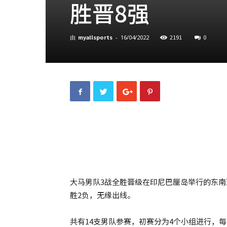
胜晋8强
myallsports
2191
0
由
-
16/04/2022
大马男队3战全胜晋级在印尼巴厘岛举行的东南亚
胜2负，无缘出线。
共有14支男队参赛，初赛分为4个小组进行，