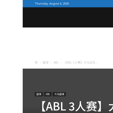
Thursday, August 6, 2026
全
体
育
家
篮球
ABL
【ABL 3人赛】大马女队...
网
篮球
ABL
大马篮球
【ABL 3人赛