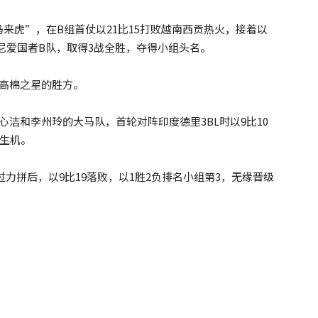
来虎”，在B组首仗以21比15打败越南西贡热火，接着以
败印尼爱国者B队，取得3战全胜，夺得小组头名。
高棉之星的胜方。
洁和李州玲的大马队，首轮对阵印度德里3BL时以9比10
线生机。
力拼后，以9比19落败，以1胜2负排名小组第3，无缘晋级