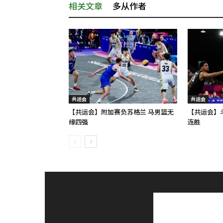
相关文章
多从作者
共运会
共运会
【共运会】附加赛负苏格兰 马男篮无
【共运会】
缘四强
连胜