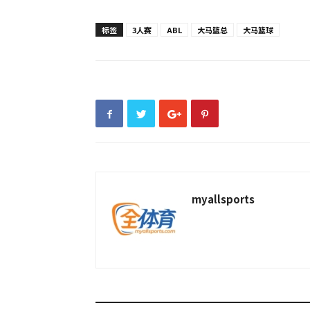
标签
3人赛
ABL
大马篮总
大马篮球
myallsports