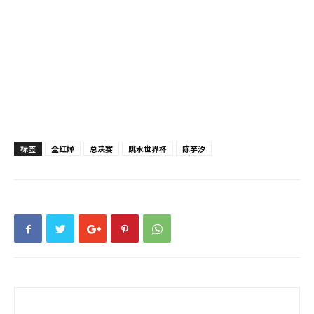
标签
全红婵
总决赛
跳水世界杯
陈芋汐