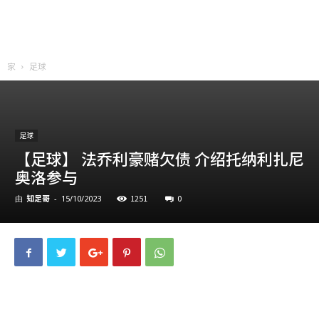
家
足球
足球
【足球】 法乔利豪赌欠债 介绍托纳利扎尼
奥洛参与
知足哥
1251
0
由
-
15/10/2023