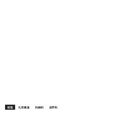
标签
扎尼奥洛
托纳利
法乔利