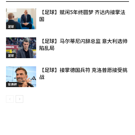
【足球】赋闲5年终圆梦 齐达内接掌法
国
足球
【足球】马尔蒂尼闪辞总监 意大利选帅
陷乱局
足球
【足球】接掌德国兵符 克洛普愿接受挑
战
世界杯