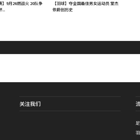
】9月26燃战火 20队争
【羽球】夺全国最佳男女运动员 堂杰
..
依蔚创历史
关注我们
全
足
羽