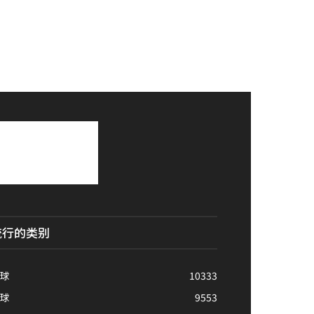
流行的类别
球
10333
球
9553