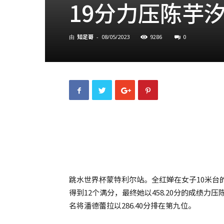
19分力压陈芋
知足哥
9286
0
由
-
08/05/2023
跳水世界杯蒙特利尔站。全红婵在女子10米台
得到12个满分，最终她以458.20分的成绩
名将潘德蕾拉以286.40分排在第九位。