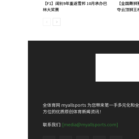
【F1】阔别9年重返雪邦 10月承办巴
【全国舞狮赛
林大奖赛
夺云顶狮王杯.
全体育网 myallsports 为您带来第一手多元化和
方位的优质原创体育新闻资讯！
联系我们:
[media@myallsports.com]