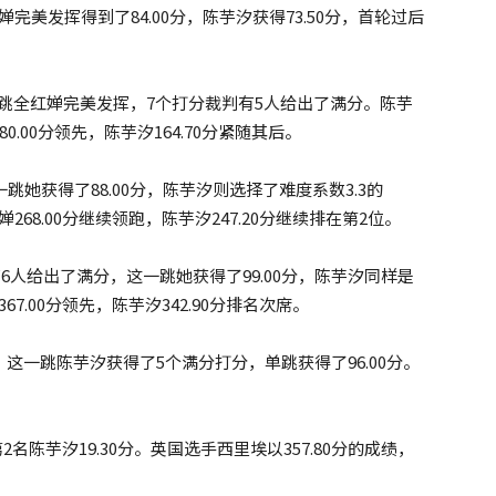
婵完美发挥得到了84.00分，陈芋汐获得73.50分，首轮过后
这一跳全红婵完美发挥，7个打分裁判有5人给出了满分。陈芋
.00分领先，陈芋汐164.70分紧随其后。
一跳她获得了88.00分，陈芋汐则选择了难度系数3.3的
婵268.00分继续领跑，陈芋汐247.20分继续排在第2位。
6人给出了满分，这一跳她获得了99.00分，陈芋汐同样是
67.00分领先，陈芋汐342.90分排名次席。
B。这一跳陈芋汐获得了5个满分打分，单跳获得了96.00分。
2名陈芋汐19.30分。英国选手西里埃以357.80分的成绩，