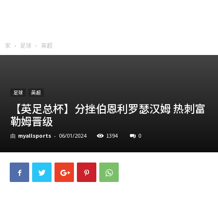
家
足球
英超
足球
英超
【英足总杯】分挫伯恩利罗瑟汉姆 热刺富
勒姆晋级
myallsports
1394
0
由
-
06/01/2024