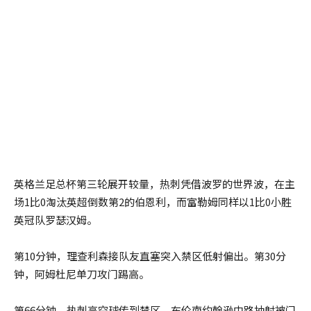
英格兰足总杯第三轮展开较量，热刺凭借波罗的世界波，在主
场1比0淘汰英超倒数第2的伯恩利，而富勒姆同样以1比0小胜
英冠队罗瑟汉姆。
第10分钟，理查利森接队友直塞突入禁区低射偏出。第30分
钟，阿姆杜尼单刀攻门踢高。
第66分钟，热刺高空球传到禁区，布伦南约翰逊中路抽射被门