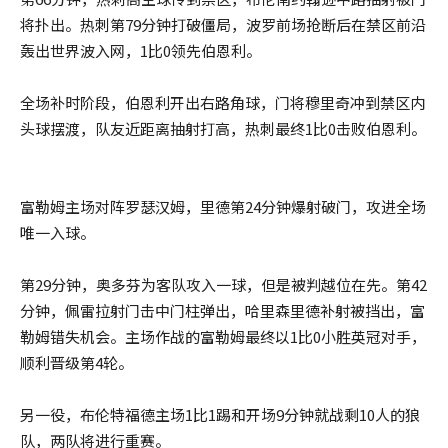
将扑出。热刺第79分钟打破僵局，波罗前场抢断后在禁区前沿
轰出世界波入网，1比0领先伯恩利。
全场补时阶段，伯恩利开出右路角球，门将穆里奇冲到禁区内
头球摆渡，队友近距离抽射打高，热刺最终1比0击败伯恩利。
富勒姆主场对阵罗瑟汉姆，里德第24分钟爆射破门，攻进全场
唯一入球。
第29分钟，奥多芬为客队攻入一球，但是被判越位在先。第42
分钟，佩雷拉射门击中门柱弹出，哈里森里德补射被挡出，富
勒姆错失机会。主场作战的富勒姆最终以1比0小胜英冠对手，
顺利晋级第4轮。
另一役，布伦特福德主场1比1踢和开场9分钟就战剩10人的狼
队，两队将进行重赛。