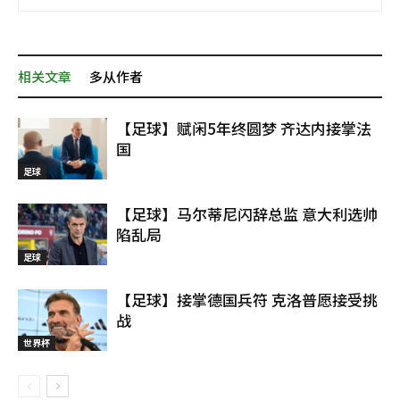
相关文章
多从作者
【足球】赋闲5年终圆梦 齐达内接掌法
国
足球
【足球】马尔蒂尼闪辞总监 意大利选帅
陷乱局
足球
【足球】接掌德国兵符 克洛普愿接受挑
战
世界杯