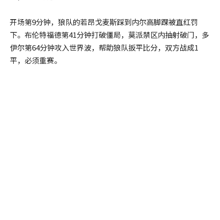
开场第9分钟，狼队的若昂戈麦斯踩到内尔高脚踝被直红罚
下。
布伦特福德第41分钟打破僵局，莫派禁区内抽射破门，多
伊尔第64分钟攻入世界波，帮助狼队扳平比分，双方战成1
平，必须重赛。