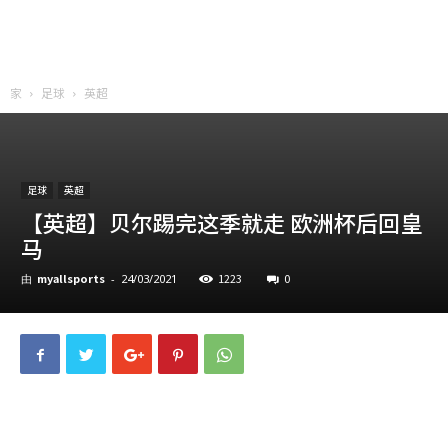
家
足球
英超
足球
英超
【英超】贝尔踢完这季就走 欧洲杯后回皇
马
myallsports
1223
0
由
-
24/03/2021