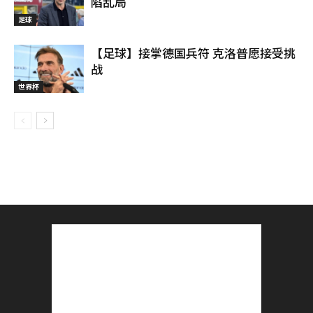
陷乱局
足球
【足球】接掌德国兵符 克洛普愿接受挑
战
世界杯