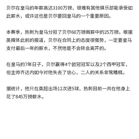
贝尔在皇马的年薪高达3100万镑，很难有其他俱乐部能承受如
此薪水，或许这也是贝尔要回皇马的一个重要原因。
本赛季，热刺为皇马分担了贝尔60万镑周薪中的25万镑。根据
英媒体此前的报道，贝尔在合同上的态度很强势，一定要皇马
支付最后一年的薪水，不然他是不会转会离开的。
在皇马的7年日子，贝尔赢得4个欧冠冠军以及2个西甲冠军，
但主帅齐达内如今对他失去了信心，二人的关系非常糟糕。
据统计，他只在英超出场12次进5球，热刺目前一共在他身上
花了845万镑薪水。