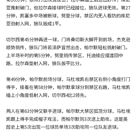
亚推射破门，但拉尔森接球时已经越位，狼队进球无效。第27
分钟，凯塞多中场被断球，努里分球，禁区内无人看防的库尼
亚劲射入网，狼队扳成1平。
切尔西第45分钟再进一球，门将桑切斯大脚开到前场，杰克逊
顺势挑传，狼队门将若泽萨冒然出击，帕尔默轻松挑射破门。
上半场补时的第5分钟，努里挑传禁区，托迪接应摆渡回中
路，拉尔森垫射入网，狼队扳平比分。
第49分钟，帕尔默前场分球，马杜埃凯右禁区右侧小角度打门
得手，接着在第58分钟，帕尔默拿球分到禁区右路，马杜埃凯
插上小角度低射入网，切尔西4比2领先。
两人在第63分钟又联手进球，帕尔默大禁区弧顶分球，马杜埃
凯跟上得手完成帽子戏法，而帕尔默则3次送上助攻。这是英
超史上第5次出现一位球员单场3次助攻同一位队友进球。