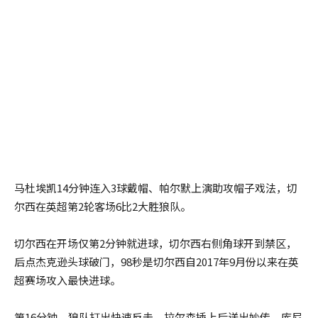
马杜埃凯14分钟连入3球戴帽、帕尔默上演助攻帽子戏法，切
尔西在英超第2轮客场6比2大胜狼队。
切尔西在开场仅第2分钟就进球，切尔西右侧角球开到禁区，
后点杰克逊头球破门，98秒是切尔西自2017年9月份以来在英
超赛场攻入最快进球。
第16分钟，狼队打出快速反击，拉尔森插上后送出妙传，库尼