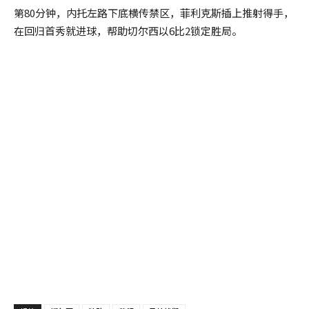
第80分钟，内托左路下底横传禁区，菲利克斯插上推射得手，
在回归首秀就进球，帮助切尔西以6比2锁定胜局。