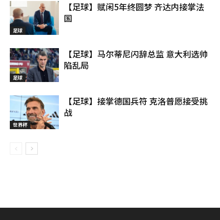
【足球】赋闲5年终圆梦 齐达内接掌法
国
足球
【足球】马尔蒂尼闪辞总监 意大利选帅
陷乱局
足球
【足球】接掌德国兵符 克洛普愿接受挑
战
世界杯