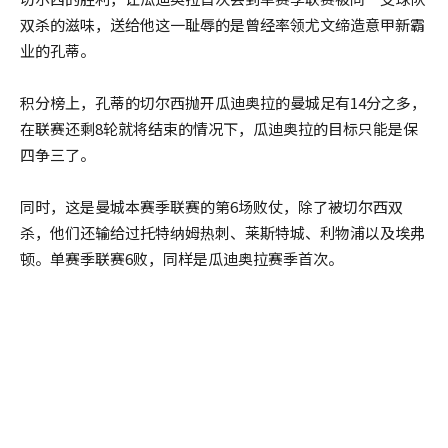
双杀的滋味，送给他这一耻辱的是曾经率领尤文缔造意甲新霸
业的孔蒂。
积分榜上，孔蒂的切尔西抛开瓜迪奥拉的曼城足有14分之多，
在联赛还剩8轮就将结束的情况下，瓜迪奥拉的目标只能是保
四争三了。
同时，这是曼城本赛季联赛的第6场败仗，除了被切尔西双
杀，他们还输给过托特纳姆热刺、莱斯特城、利物浦以及埃弗
顿。单赛季联赛6败，同样是瓜迪奥拉赛季首次。