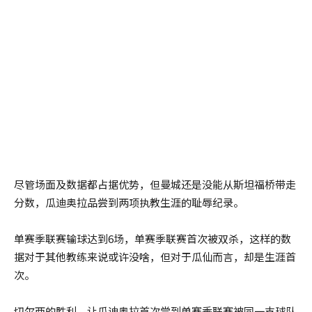
尽管场面及数据都占据优势，但曼城还是没能从斯坦福桥带走
分数，瓜迪奥拉品尝到两项执教生涯的耻辱纪录。
单赛季联赛输球达到6场，单赛季联赛首次被双杀，这样的数
据对于其他教练来说或许没啥，但对于瓜仙而言，却是生涯首
次。
切尔西的胜利，让瓜迪奥拉首次尝到单赛季联赛被同一支球队