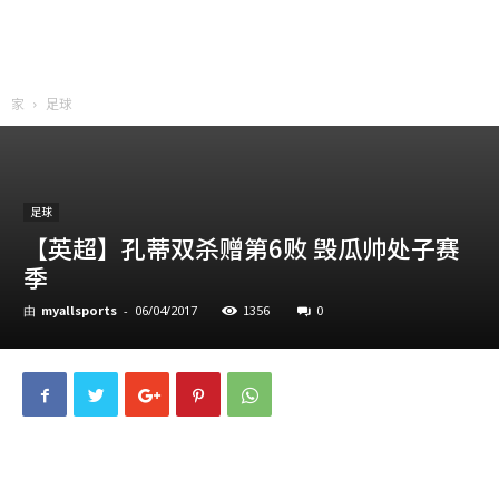
家
足球
足球
【英超】孔蒂双杀赠第6败 毁瓜帅处子赛
季
myallsports
1356
0
由
-
06/04/2017