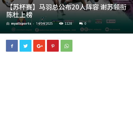
【苏杯赛】马羽总公布20人阵容 谢苏领衔
陈杜上榜
myallsports
1128
0
由
-
14/04/2025