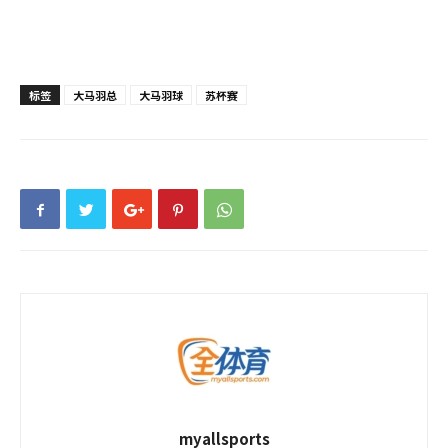
标签
大马羽总
大马羽球
苏杯赛
myallsports