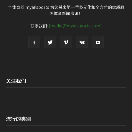
全体育网 myallsports 为您带来第一手多元化和全方位的优质原
创体育新闻资讯！
联系我们:
[media@myallsports.com]
关注我们
流行的类别