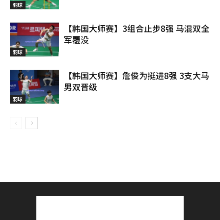
羽球
【韩国大师赛】3组合止步8强 马混双全
军覆没
羽球
【韩国大师赛】詹俊为挺进8强 3支大马
男双晋级
羽球