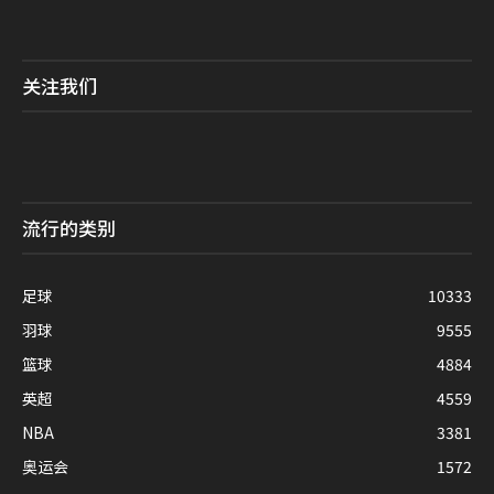
关注我们
流行的类别
足球
10333
羽球
9555
篮球
4884
英超
4559
NBA
3381
奥运会
1572