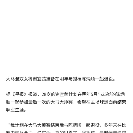
大马混双女将谢宜茜准备在明年与搭档陈炳顺一起退役。
据《星报》报道，28岁的谢宜茜计划在明年5月与35岁的陈炳
顺一起参加最后一次的大马大师赛，希望在主场球迷面前结束
职业生涯。
“我计划在大马大师赛结束后与陈炳顺一起退役，多年来在比
赛中竭尽全力，说实话，真的很累了。我相信，是时候去追求