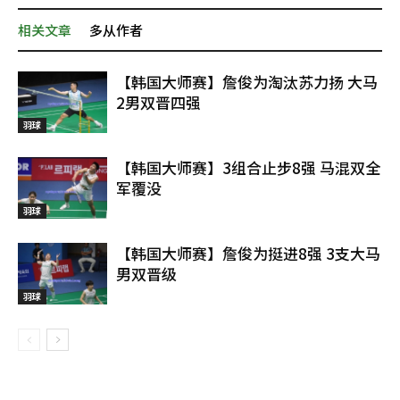
相关文章
多从作者
【韩国大师赛】詹俊为淘汰苏力扬 大马
2男双晋四强
羽球
【韩国大师赛】3组合止步8强 马混双全
军覆没
羽球
【韩国大师赛】詹俊为挺进8强 3支大马
男双晋级
羽球