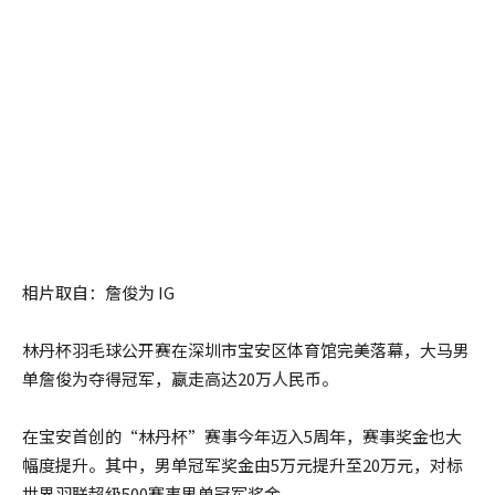
相片取自：詹俊为 IG
林丹杯羽毛球公开赛在深圳市宝安区体育馆完美落幕，大马男
单詹俊为夺得冠军，嬴走高达20万人民币。
在宝安首创的“林丹杯”赛事今年迈入5周年，赛事奖金也大
幅度提升。其中，男单冠军奖金由5万元提升至20万元，对标
世界羽联超级500赛事男单冠军奖金。