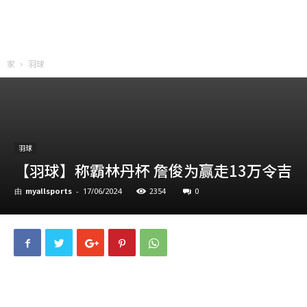
家
羽球
羽球
【羽球】称霸林丹杯 詹俊为赢走13万令吉
myallsports
2354
0
由
-
17/06/2024