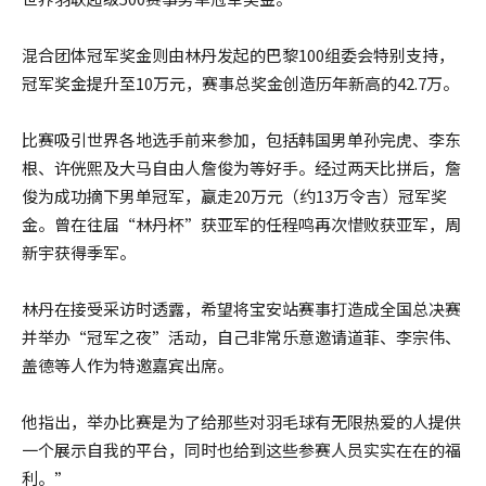
混合团体冠军奖金则由林丹发起的巴黎100组委会特别支持，
冠军奖金提升至10万元，赛事总奖金创造历年新高的42.7万。
比赛吸引世界各地选手前来参加，包括韩国男单孙完虎、李东
根、许侊熙及大马自由人詹俊为等好手。经过两天比拼后，詹
俊为成功摘下男单冠军，嬴走20万元（约13万令吉）冠军奖
金。曾在往届“林丹杯”获亚军的任程鸣再次惜败获亚军，周
新宇获得季军。
林丹在接受采访时透露，希望将宝安站赛事打造成全国总决赛
并举办“冠军之夜”活动，自己非常乐意邀请道菲、李宗伟、
盖德等人作为特邀嘉宾出席。
他指出，举办比赛是为了给那些对羽毛球有无限热爱的人提供
一个展示自我的平台，同时也给到这些参赛人员实实在在的福
利。”