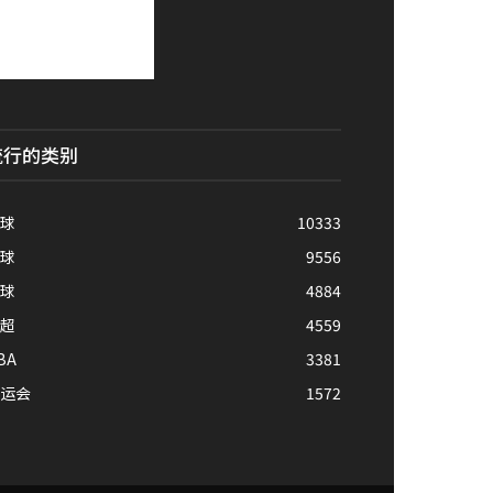
流行的类别
球
10333
球
9556
球
4884
超
4559
BA
3381
运会
1572