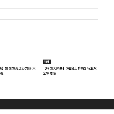
羽球
赛】詹俊为淘汰苏力扬 大
【韩国大师赛】3组合止步8强 马混双
四强
全军覆没