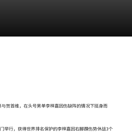
豪与贺首维，在头号男单李梓嘉因伤缺阵的情况下挺身而
国厦门举行，获得世界排名保护的李梓嘉因右脚踝伤势休战3个