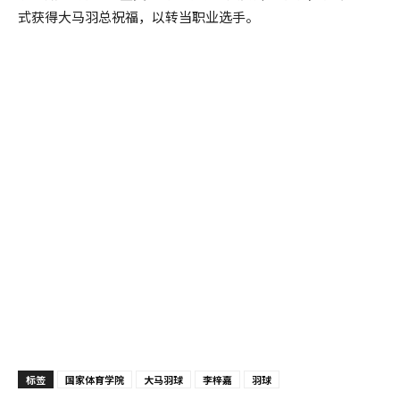
式获得大马羽总祝福，以转当职业选手。
标签
国家体育学院
大马羽球
李梓嘉
羽球