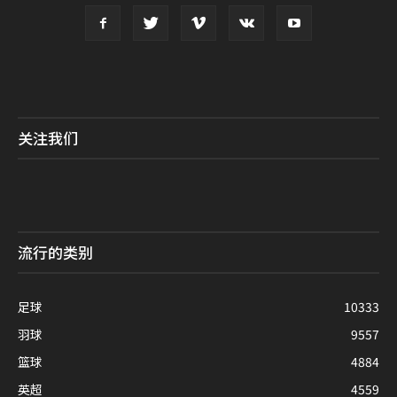
关注我们
流行的类别
足球
10333
羽球
9557
篮球
4884
英超
4559