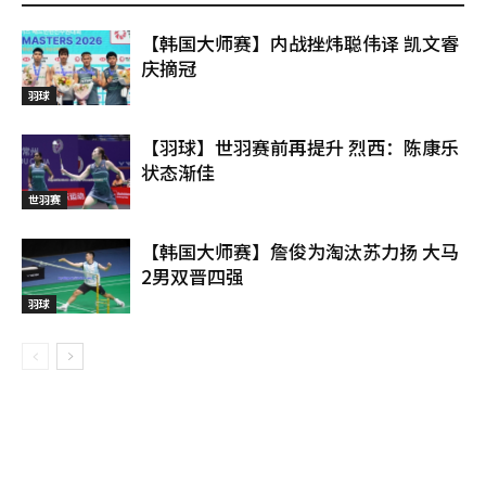
【韩国大师赛】内战挫炜聪伟译 凯文睿
庆摘冠
羽球
【羽球】世羽赛前再提升 烈西：陈康乐
状态渐佳
世羽赛
【韩国大师赛】詹俊为淘汰苏力扬 大马
2男双晋四强
羽球