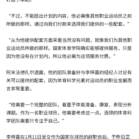
“不过，不能超出计划的内容，他必需像其他职业运动员之前
所做的那样，通过向我们付款来选择我们提供的一些配套。”
“从为他提供配套方面来看当然没有问题，就像我们为其他职
业运动员所做的那样。国家体育学院确实能够提供服务，只是
因为他没有在计划内，所以他必需为这项服务付费。”
阿末法德扎尔透露，他的团队准备好与李梓嘉的经纪人讨论有
关可以提供的配套，因为体育科学元素对运动员的职业发展而
言非常重要。
“他需要一个完整的团队，着重于体能准备、康复、表现分析
课题。作为一名职业球员，他需要考虑这一点。选择的体育科
学团队需要只专注于自己。”
李梓嘉在1月11日呈交作为国家队球员的辞职信后，于昨日正