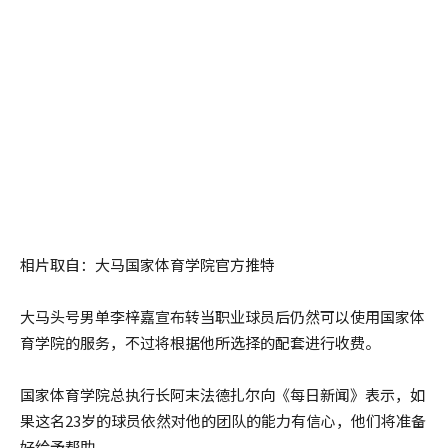
相片取自：大马国家体育学院官方推特
大马头号男单李梓嘉宣布转当职业球员后仍然可以使用国家体
育学院的服务，不过将根据他所选择的配套进行收费。
国家体育学院总执行长阿末法德扎尔向《每日新闻》表示，如
果这名23岁的球员依然对他的团队的能力有信心，他们将准备
好给予帮助。