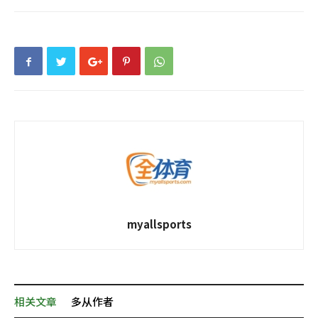
myallsports
相关文章
多从作者