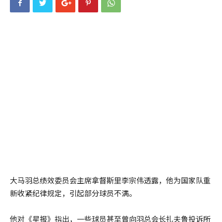
大马羽总绩效委员会主席拿督斯里李宗伟透露，他为国家队重
新收紧纪律规定，引起部分球员不满。
他对《星报》指出，一些球员甚至曾向羽总会长扎夫鲁投诉所