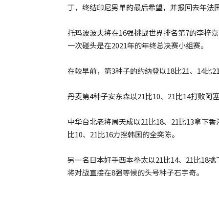
丁，终结印尼男单的最后希望，并报回去年法国
托玛波波夫将在16强挑战世界排名第7的李梓
一次碰头是在2021年的年终总决赛小组赛。
在较早前，第3种子的约纳登以18比21、14
丹麦第4种子安东森以21比10、21比14打
中华台北老将周天成以21比18、21比13拿下
比10、21比16力挫韩国的全奕陈。
另一名日本好手西本拳太以21比14、21比1
将对战直接在8强等候的头号种子石宇奇。