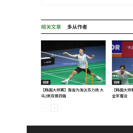
相关文章
多从作者
羽球
羽球
【韩国大师赛】詹俊为淘汰苏力扬 大
【韩国大师赛
马2男双晋四强
全军覆没