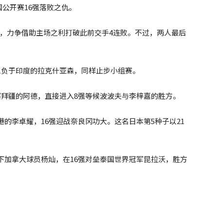
公开赛16强落败之仇。
嘉，力争借助主场之利打破此前交手4连败。不过，两人最后
比21负于印度的拉克什亚森，同样止步小组赛。
败阿塞拜疆的阿德，直接进入8强等候波波夫与李梓嘉的胜方。
香港的李卓耀，16强迎战奈良冈功大。这名日本第5种子以21
8擒下加拿大球员杨灿，在16强对垒泰国世界冠军昆拉沃，胜方