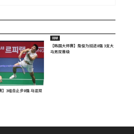
羽球
【韩国大师赛】詹俊为挺进8强 3支大
马男双晋级
】3组合止步8强 马混双