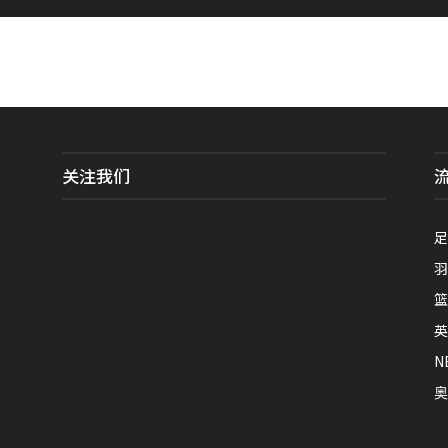
关注我们
全
足
羽
篮
英
N
奥