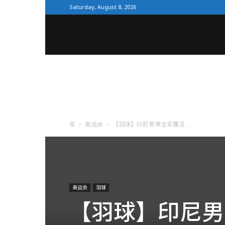
Saturday, August 8, 2026
全
体
育
家
奥运会
【羽球】印尼男单全军覆没 ...
网
奥运会
羽球
【羽球】印尼男