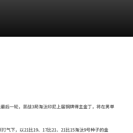
组最后一轮，苦战3局淘汰印尼上届铜牌得主金丁，将在男单
气下，以21比19、17比21、21比15淘汰9号种子的金