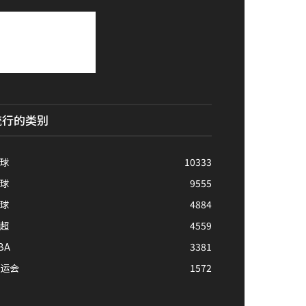
流行的类别
球
10333
球
9555
球
4884
超
4559
BA
3381
运会
1572