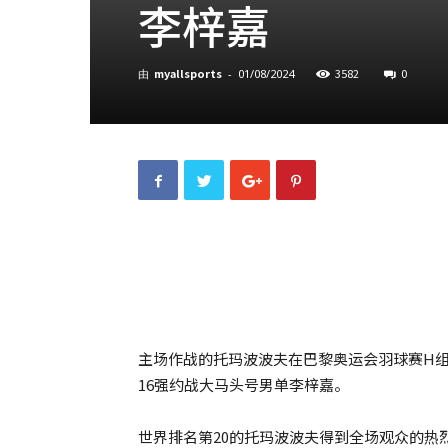
李梓嘉
myallsports
3582
0
由
-
01/08/2024
主场作战的托玛波波夫在巴黎奥运会羽球赛H
16强约战大马头号男单李梓嘉。
世界排名第20的托玛波波夫得到全场观众的热烈打