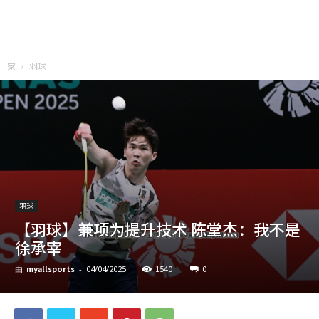
家
羽球
羽球
【羽球】兼项为提升技术 陈堂杰：我不是
徐承宰
myallsports
1540
0
由
-
04/04/2025