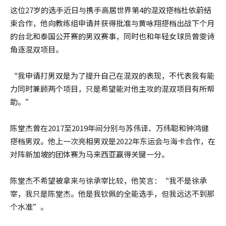
这位27岁的选手近日与携手高居世界第4的混双搭档杜依蔚结
束合作，他向教练组申请并获得批准与黄咏翔搭档出战下个月
的台北和泰国公开赛的男双赛事，同时也和年轻女球员曾雯诗
角逐混双项目。
“我申请打男双是为了提升自己在混双的表现，不代表我有能
力同时兼顾两个项目，只是希望能对他主攻的混双项目有所帮
助。”
陈堂杰曾在2017至2019年间分别与苏伟译、万纬聪和钟鸿健
搭档男双。他上一次亮相男双是2022年东运会与海卡合作，在
对阵新加坡的团体赛为马来西亚赢得关键一分。
陈堂杰不希望被拿来与徐承宰比较，他笑言：“我不是徐承
宰，我只是陈堂杰。他是我钦佩的全能选手，但我远达不到那
个水准”。