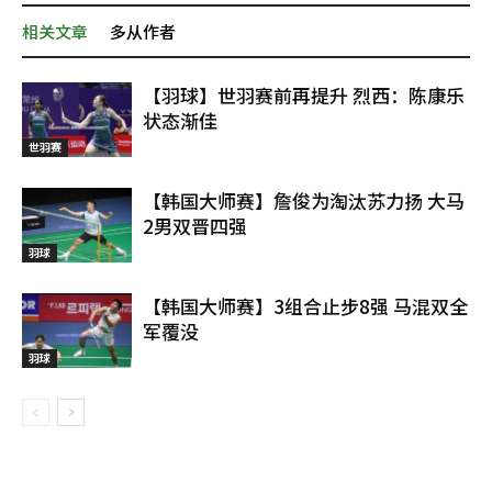
相关文章
多从作者
【羽球】世羽赛前再提升 烈西：陈康乐
状态渐佳
世羽赛
【韩国大师赛】詹俊为淘汰苏力扬 大马
2男双晋四强
羽球
【韩国大师赛】3组合止步8强 马混双全
军覆没
羽球