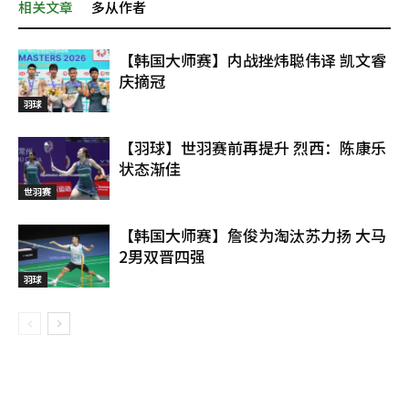
相关文章
多从作者
【韩国大师赛】内战挫炜聪伟译 凯文睿
庆摘冠
羽球
【羽球】世羽赛前再提升 烈西：陈康乐
状态渐佳
世羽赛
【韩国大师赛】詹俊为淘汰苏力扬 大马
2男双晋四强
羽球