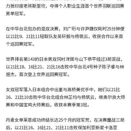
力挫印度老将斯里坎，夺得个人职业生涯首个世界羽联巡回赛
男单冠军。
在中华台北包办的混双决赛，刘广珩与许尹鏸仅耗时25分钟便
以21比9、21比11轻取队友吴轩毅与杨筑云，收获合作以来首
个巡回赛冠军。
世界排名第143的日本男双冈村洋辉与山下恭平经过3局苦战，
以21比18、16比21、21比16击败中华台北4号种子陈子睿与林
煜杰，首次登上世界巡回赛冠军。
女双冠军落入日本组合中出堇与高桥美优手中，她们以21比
16、21比10击败中华台北组合林芷均与杨筑云，继奥尔良大师
赛和中国宝鸡大师赛后，收获本赛季第3冠。
丹麦女单莱恩成功终结长达25个月的冠军荒，在决赛鏖战三局
后，以21比16、16比21、21比11击败保加利亚新星卡洛亚