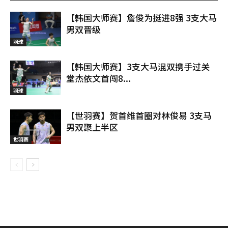
【韩国大师赛】詹俊为挺进8强 3支大马
男双晋级
羽球
【韩国大师赛】3支大马混双携手过关
堂杰依文首闯8...
羽球
【世羽赛】贺首维首圈对林俊易 3支马
男双聚上半区
世羽赛