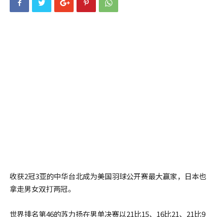
收获2冠3亚的中华台北成为美国羽球公开赛最大赢家，日本也
拿走男女双打两冠。
世界排名第46的苏力扬在男单决赛以21比15、16比21、21比9