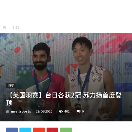
家
羽球
羽球
【美国羽赛】台日各获2冠 苏力扬首度登
顶
myallsports
401
0
由
-
29/06/2026