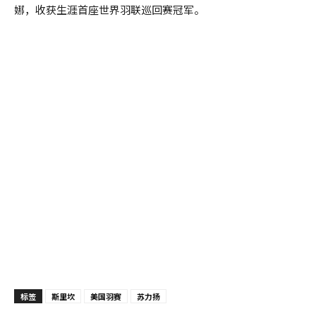
娜，收获生涯首座世界羽联巡回赛冠军。
标签
斯里坎
美国羽赛
苏力扬