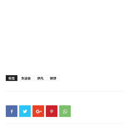
标签
东运会
伊凡
铁饼