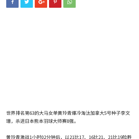
世界排名第63的大马女单黄玲青爆冷淘汰加拿大5号种子李文
珊，杀进日本熊本羽球大师赛8强。
黄玲青激战1小时02分钟后，以21比17、16比21、21比19险胜