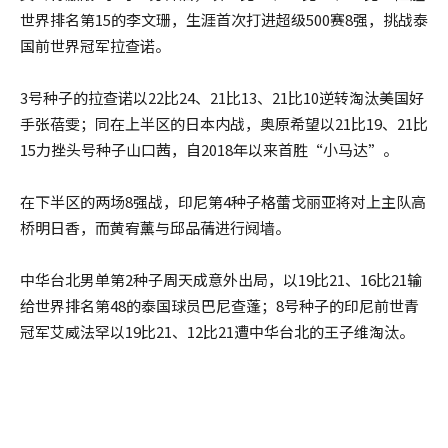
世界排名第15的李文珊，生涯首次打进超级500赛8强，挑战泰
国前世界冠军拉查诺。
3号种子的拉查诺以22比24、21比13、21比10逆转淘汰美国好
手张蓓雯；同在上半区的日本内战，奥原希望以21比19、21比
15力挫头号种子山口茜，自2018年以来首胜“小马达”。
在下半区的两场8强战，印尼第4种子格蕾戈丽亚将对上主队高
桥明日香，而黄宥薰与邱品蒨进行阋墙。
中华台北男单第2种子周天成意外出局，以19比21、16比21输
给世界排名第48的泰国球员巴尼查蓬；8号种子的印尼前世青
冠军艾威法罕以19比21、12比21遭中华台北的王子维淘汰。