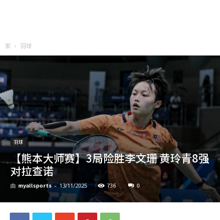
家
羽球
羽球
【熊本大师赛】3局险胜李文珊 黄玲青8强
对拉查诺
myallsports
736
0
由
-
13/11/2025