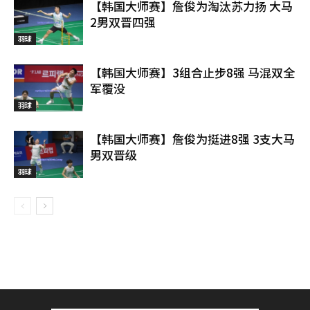
【韩国大师赛】詹俊为淘汰苏力扬 大马
2男双晋四强
羽球
【韩国大师赛】3组合止步8强 马混双全
军覆没
羽球
【韩国大师赛】詹俊为挺进8强 3支大马
男双晋级
羽球