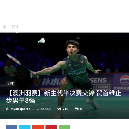
家
羽球
羽球
【澳洲羽赛】新生代半决赛交锋 贺首维止
步男单8强
myallsports
718
0
由
-
12/06/2026