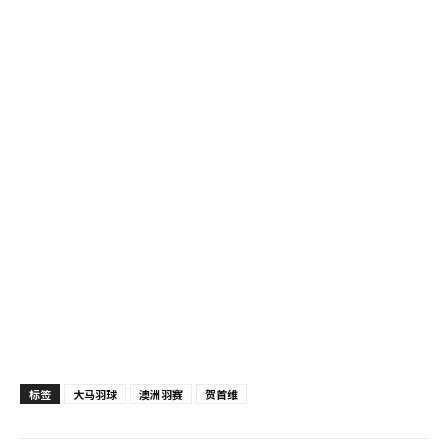
标签
大马羽球
澳洲羽赛
贺首维