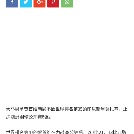
大马男单贺首维两局不敌世界排名第35的印尼新星莫扎基，止
步澳洲羽球公开赛8强。
世界排名第47的贺首维在力战38分钟后，以7比21、13比21败