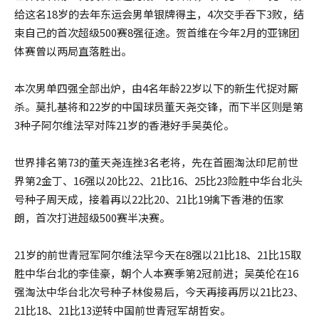
给这名18岁的去年东运会男单银牌得主，4次交手吞下3败，结
束自己的首次超级500赛8强征途。贺首维在今年2月的亚锦团
体赛曾以两局直落胜出。
本次男单四强全部出炉，由4名年龄22岁以下的新生代捉对厮
杀。莫扎基将和22岁的中国球员董天尧交锋，而下半区则是第
3种子阿尔维法罕对阵21岁的香港好手吴英伦。
世界排名第73的董天尧连挫3名老将，先在首圈淘汰印尼前世
界第2金丁、16强以20比22、21比16、25比23险胜中华台北头
号种子周天成，接着再以22比20、21比19擒下香港的伍家
朗，首次打进超级500赛半决赛。
21岁的前世青冠军阿尔维法罕今天在8强以21比18、21比15取
胜中华台北的李佳豪，朝个人本赛季第2冠前进；吴英伦在16
强淘汰中华台北次号种子林俊易后，今天再接再厉以21比23、
21比18、21比13逆转中国前世青冠军胡哲安。