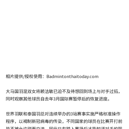
相片提供/授权使用：Badmintonthaitoday.com
大马国羽混双女将赖洁敏已迫不及待想回到场上与对手过招，
同时观察其他球员自去年3月国际赛暂停后的恢复进度。
世界羽联和泰国羽总对连续举办的3站赛事实施严格标准操作
程序，以褐制新冠病毒的传染，不同国家的球员在比赛开打前
皆不被允许碰面交流，因此只有踏入赛场后才能知道对手的现