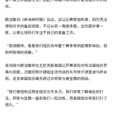
状。
赖洁敏向《新海峡时报》指出，这让比赛更加刺激，因为无法
得知对手的备战进度，不过从另一角度来看，这也是好事一
桩，以便让球员们专注于自己的准备工作。
“我很期待，看看我们经历去年整个赛季受到疫情影响后，目
前所取得的进展。”
吴埙阀与赖洁敏将在尤尼克斯泰国公开赛首轮对阵法国组合罗
南与安妮，次圈则预计硬碰主场作战的头号种子德查波与萨丝
丽，这支泰国组合需先跨过许邦荣与谢宜茜的挑战。
“我们曾经和这两支组合交手多次，我们非常了解彼此的打
法，邦荣与宜茜一直和我们一起训练，而泰国组合和我们打了
很久。”