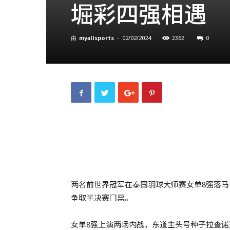
堀彩四强相遇
myallsports
2362
0
由
-
02/02/2024
两名前世界冠军在泰国羽球大师赛女单8强落马
争取半决赛门票。
女单8强上演两场内战，东道主头号种子拉查诺