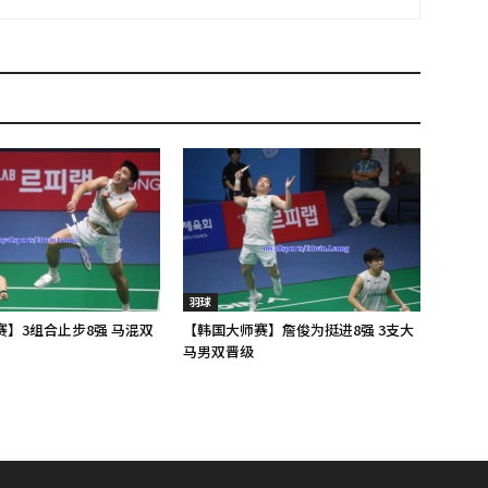
羽球
】3组合止步8强 马混双
【韩国大师赛】詹俊为挺进8强 3支大
马男双晋级