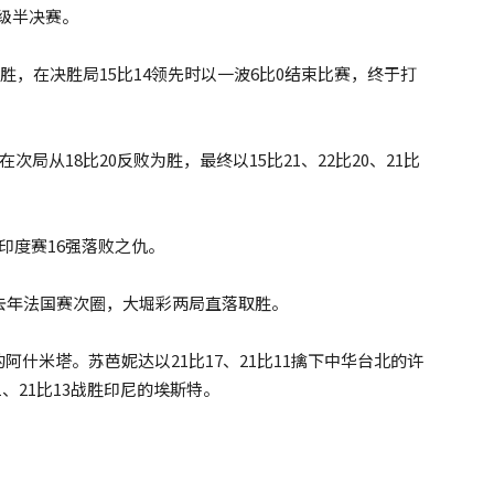
晋级半决赛。
为胜，在决胜局15比14领先时以一波6比0结束比赛，终于打
局从18比20反败为胜，最终以15比21、22比20、21比
印度赛16强落败之仇。
去年法国赛次圈，大堀彩两局直落取胜。
什米塔。苏芭妮达以21比17、21比11擒下中华台北的许
1、21比13战胜印尼的埃斯特。