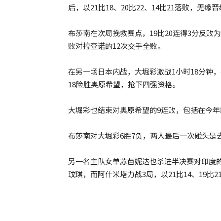
后，以21比18、20比22、14比21落败，无缘
布莎南在次局挽救赛点，19比20连得3分反败
败对拉查诺的12次交手全败。
在另一场日本内战，大堀彩激战1小时18分钟，在次
18险胜奥原希望，抢下四强资格。
大堀彩也结束对奥原希望的9连败，包括在今年
布莎南对大堀彩6胜7负，两人最后一次碰头是
另一名主队女单苏芭妮达也杀进半决赛对印度的阿
玟琪，而阿什米塔力战3局，以21比14、19比2