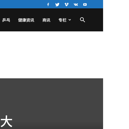
乒乓
健康资讯
商讯
专栏
南大