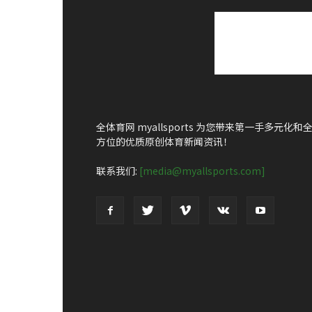
全体育网 myallsports 为您带来第一手多元化和
方位的优质原创体育新闻资讯！
联系我们:
[media@myallsports.com]