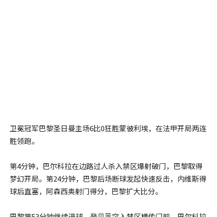
卫冕冠军巴黎圣日曼主场6比0狂胜蒙彼利埃，在法甲开局两连
胜领跑。
第4分钟，巴尔科拉在边路过人杀入禁区爆射破门，巴黎取得
梦幻开局。第24分钟，巴黎后场断球发起快速反击，内维斯得
球后直塞，阿森西奥射门得分，巴黎扩大比分。
巴黎第53分钟继续进球，登贝莱突入禁区横传门前，巴尔科拉