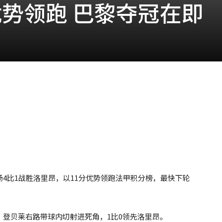
优势领跑 巴黎夺冠在即
场4比1战胜洛里昂，以11分优势领跑法甲积分榜，最快下轮
，登贝莱右路带球内切射进死角，1比0领先洛里昂。