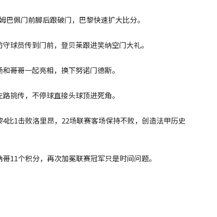
，姆巴佩门前脚后跟破门，巴黎快速扩大比分。
防守球员传到门前，登贝莱跟进笑纳空门大礼。
场和哥哥一起亮相，换下努诺门德斯。
左路挑传，不停球直接头球顶进死角。
黎4比1击败洛里昂，22场联赛客场保持不败，创造法甲历史
纳哥11个积分，再次加冕联赛冠军只是时间问题。