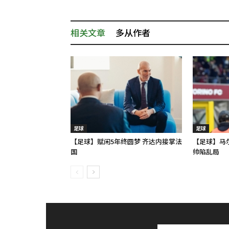
相关文章
多从作者
足球
足球
【足球】赋闲5年终圆梦 齐达内接掌法
【足球】马
国
帅陷乱局