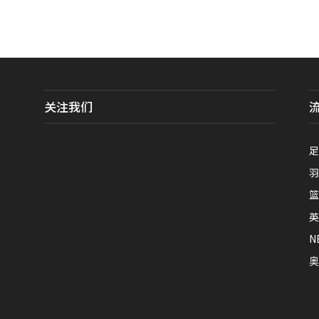
关注我们
全
足
羽
篮
英
N
奥