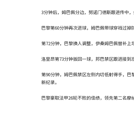
3分钟后，姆巴佩分边，努诺门德斯跟进传中
巴黎第60分钟再次进球，姆巴佩带球穿裆过掉
第72分钟，巴黎换人调整，伊桑姆巴佩替补上
洛里昂第73分钟扳回一球，邦巴禁区跟进接到
第90分钟，姆巴佩禁区左侧内切低射得手，巴
新纪录。
巴黎豪取法甲26轮不败的佳绩，领先第二名摩