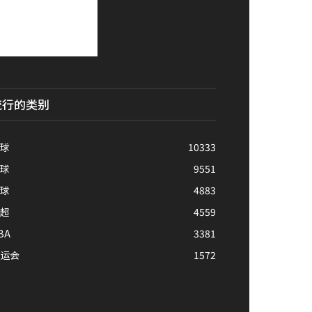
流行的类别
球
10333
球
9551
球
4883
超
4559
BA
3381
运会
1572