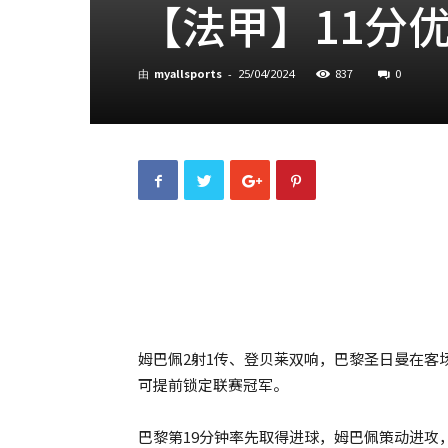
【法甲】11分
myallsports
837
0
由
-
25/04/2024
姆巴佩2射1传、登贝莱双响，巴黎圣日曼在客
可提前锁定联赛冠军。
巴黎第19分钟率先取得进球，姆巴佩策动进攻