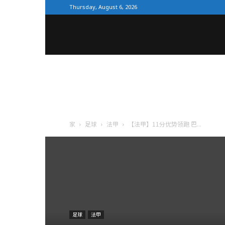
Thursday, August 6, 2026
全
体
育
家
足球
法甲
【法甲】11分优势领跑 巴...
网
足球
法甲