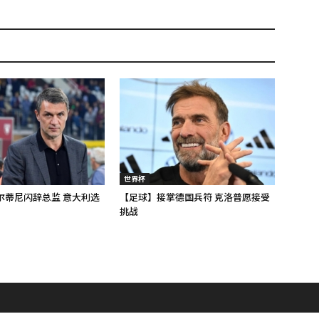
世界杯
尔蒂尼闪辞总监 意大利选
【足球】接掌德国兵符 克洛普愿接受
挑战