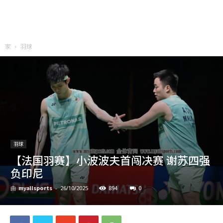
家
羽球
羽球
【法国羽赛】小波波夫首闯决赛 谢苏四强
负印尼
myallsports
894
0
由
-
26/10/2025