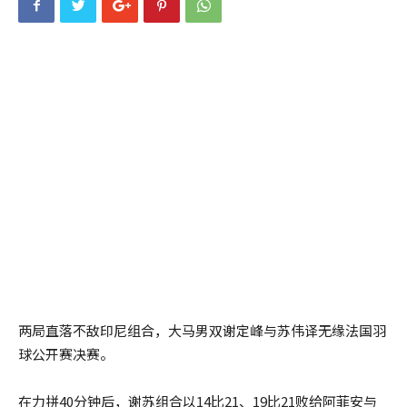
两局直落不敌印尼组合，大马男双谢定峰与苏伟译无缘法国羽
球公开赛决赛。
在力拼40分钟后，谢苏组合以14比21、19比21败给阿菲安与