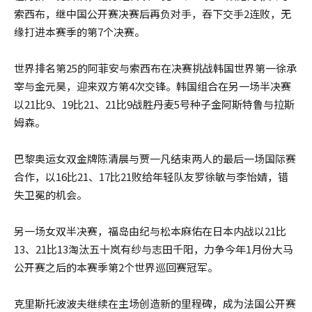
索西布，继中国公开赛决赛后再负对手，吞下交手2连败，无
缘打进本赛季的第7个决赛。
世界排名第25的阿菲安与索西布在决赛挑战韩国世界第一徐承
宰与金元昊，迎来双方第4次交锋。韩国组合在另一场半决赛
以21比9、19比21、21比9战胜丹麦5号种子金阿斯特鲁与拉斯
姆森。
巴黎奥运女双金牌陈清晨与贾一凡结束两人的最后一场国际赛
合作，以16比21、17比21败给年轻队友罗徐敏与李怡婧，错
失卫冕的机会。
另一场女双半决赛，福岛由纪与松本麻佑在日本内战以21比
13、21比13淘汰五十岚有纱与志田千阳，力争今年1月份大马
公开赛之后的本赛季第2个世界巡回赛冠军。
克里斯托波波夫继续在主场创造新的里程碑，成为法国公开赛