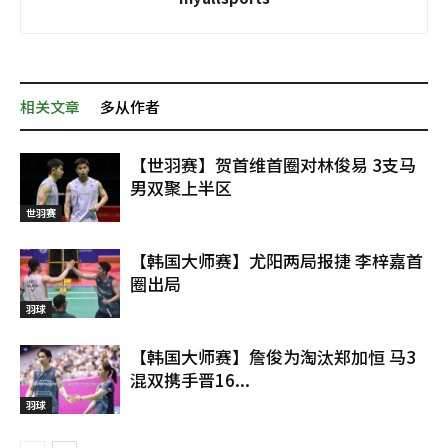
相关文章
多从作者
【世羽赛】贺首维首圈对林俊易 3支马
男双聚上半区
世羽赛
【韩国大师赛】尤阳两局报捷 李梓嘉首
圈出局
羽球
【韩国大师赛】詹俊为淘汰郑加恒 马3
混双携手晋16...
羽球