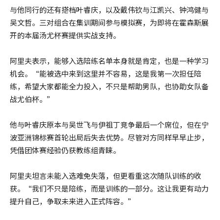
与他同行的还有搭档叶睿庆，以及戴伟钦与江凯兴、钟鸿健与
吴文哲。三对组合在集训期间参与模拟赛，为即将在霍森斯展
开的本届汤尤杯赛提供实战支持。
阿里夫表示，能够入选陪练名单本身就是肯定，也是一种学习
机会。“能被选中来到这里并不容易，这是我第一次担任陪
练，希望大家都能全力投入，不只是帮助男队，也协助女队备
战尤伯杯。”
他与叶睿庆原本与吴世飞与伊祖丁竞争最后一个席位，但在宁
波亚洲锦标赛首轮出局后失去优势。尽管对方同样早早止步，
凭借团体赛经验仍获教练组青睐。
阿里夫坦言未能入选难免失落，但更看重这次随队训练的收
获。“我们不只是陪练，而是训练的一部分。这让我更有动力
提升自己，争取未来进入正式阵容。”