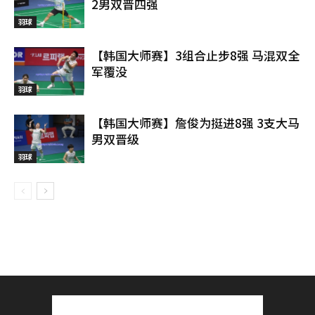
2男双晋四强
羽球
【韩国大师赛】3组合止步8强 马混双全
军覆没
羽球
【韩国大师赛】詹俊为挺进8强 3支大马
男双晋级
羽球