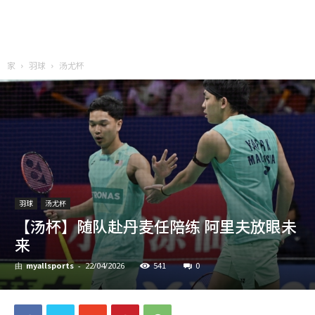
家
羽球
汤尤杯
羽球
汤尤杯
【汤杯】随队赴丹麦任陪练 阿里夫放眼未
来
myallsports
541
0
由
-
22/04/2026