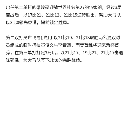
出任第二单打的梁峻豪迎战世界排名第27的伍家朗，经过3局
苦战后，以17比21、21比12、21比15逆转胜出，帮助大马队
以3比0领先香港，提前锁定胜局。
第二双打吴世飞与伊祖丁以21比19、21比18取胜两名混双球
员组成的临时搭档邓俊文与李晋熙，而贺首维将迎来汤杯首
秀，在第三单打打足3局后，以21比17、19比21、21比17击退
陈延泽，为大马队写下5比0的完胜战绩。