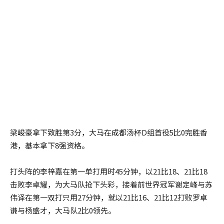
梁峻豪拿下致胜第3分，大马在成都汤杯D组首役5比0完胜香
港，基本拿下8强资格。
打头阵的李梓嘉在第一单打用时45分钟，以21比18、21比18
击败李卓耀，为大马队抢下头彩，接着前世界冠军谢定峰与苏
伟译在第一双打只用27分钟，就以21比16、21比12打败罗卓
谦与杨盛才，大马队2比0领先。